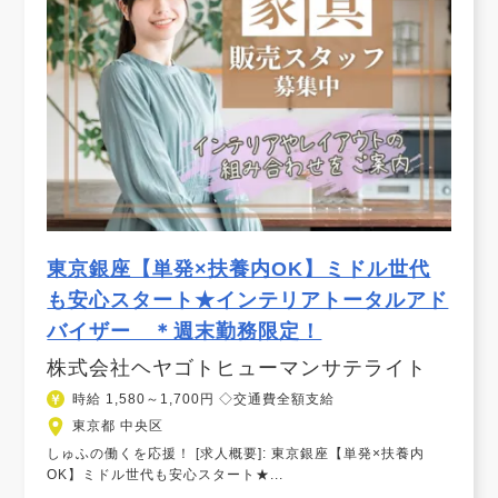
東京銀座【単発×扶養内OK】ミドル世代
も安心スタート★インテリアトータルアド
バイザー ＊週末勤務限定！
株式会社ヘヤゴトヒューマンサテライト
時給 1,580～1,700円 ◇交通費全額支給
東京都 中央区
しゅふの働くを応援！ [求人概要]: 東京銀座【単発×扶養内
OK】ミドル世代も安心スタート★...