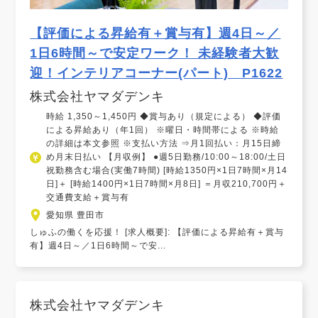
【評価による昇給有＋賞与有】週4日～／
1日6時間～で安定ワーク！ 未経験者大歓
迎！インテリアコーナー(パート) P1622
株式会社ヤマダデンキ
時給 1,350～1,450円 ◆賞与あり（規定による） ◆評価
による昇給あり（年1回） ※曜日・時間帯による ※時給
の詳細は本文参照 ※支払い方法 ⇒月1回払い：月15日締
め月末日払い 【月収例】 ●週5日勤務/10:00～18:00/土日
祝勤務含む場合(実働7時間) [時給1350円×1日7時間×月14
日]＋ [時給1400円×1日7時間×月8日] ＝月収210,700円＋
交通費支給＋賞与有
愛知県 豊田市
しゅふの働くを応援！ [求人概要]: 【評価による昇給有＋賞与
有】週4日～／1日6時間～で安...
株式会社ヤマダデンキ