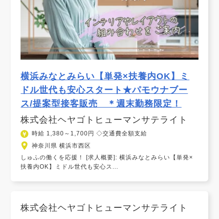
横浜みなとみらい【単発×扶養内OK】ミ
ドル世代も安心スタート★パモウナブー
ス/提案型接客販売 ＊週末勤務限定！
株式会社ヘヤゴトヒューマンサテライト
時給 1,380～1,700円 ◇交通費全額支給
神奈川県 横浜市西区
しゅふの働くを応援！ [求人概要]: 横浜みなとみらい【単発×
扶養内OK】ミドル世代も安心ス...
株式会社ヘヤゴトヒューマンサテライト