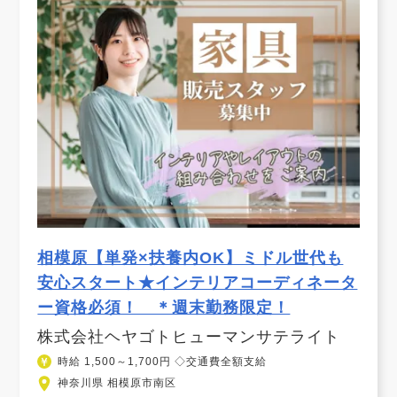
相模原【単発×扶養内OK】ミドル世代も
安心スタート★インテリアコーディネータ
ー資格必須！ ＊週末勤務限定！
株式会社ヘヤゴトヒューマンサテライト
時給 1,500～1,700円 ◇交通費全額支給
神奈川県 相模原市南区