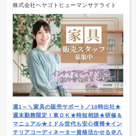
株式会社ヘヤゴトヒューマンサテライト
週1～＼家具の販売サポート／10時出社★
週末勤務限定！車ＯＫ★時短相談★研修＆
マニュアル★ミドル世代も安心復帰★イン
テリアコーディネーター資格活かせる＠八