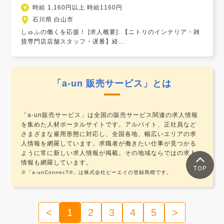
時給 1,160円以上 時給1160円
石川県 白山市
しゅふの働くを応援！ [求人概要]: 【ニトリのインテリア・雑
貨専門店店舗スタッフ・遅番】経...
「a-un 販売サービス」とは
「a-un販売サービス」は全国の販売サービス関連の求人情報
を集めた人材ポータルサイトです。アルバイト、正社員など
さまざまな雇用形態に対応し、全国各地、幅広いエリアの求
人情報を網羅しています。求職者が働きたい仕事が見つかる
ように常に新しい求人情報が掲載。その地域ならではの求人
情報も網羅しています。
TOP
※「a-unConnecT®」は株式会社ピーエイの登録商標です。
<
1
2
3
4
5
>