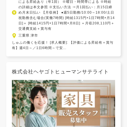
による昇給あり（年1回） ※曜日・時間帯による ※時給
の詳細は本文参照 ※支払い方法 ⇒月1回払い：月15日締
め月末日払い 【月収例】 ●週5日勤務/10:00～18:00/土日
祝勤務含む場合(実働7時間) [時給1315円×1日7時間×月14
日]＋ [時給1415円×1日7時間×月8日] ＝月収208,110円＋
交通費支給＋賞与有
三重県 津市
しゅふの働くを応援！ [求人概要]: 【評価による昇給有＋賞与
有】週4日～／1日6時間～で安...
株式会社ヘヤゴトヒューマンサテライト