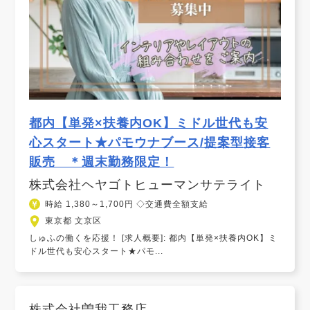
都内【単発×扶養内OK】ミドル世代も安
心スタート★パモウナブース/提案型接客
販売 ＊週末勤務限定！
株式会社ヘヤゴトヒューマンサテライト
時給 1,380～1,700円 ◇交通費全額支給
東京都 文京区
しゅふの働くを応援！ [求人概要]: 都内【単発×扶養内OK】ミ
ドル世代も安心スタート★パモ...
株式会社曽我工務店