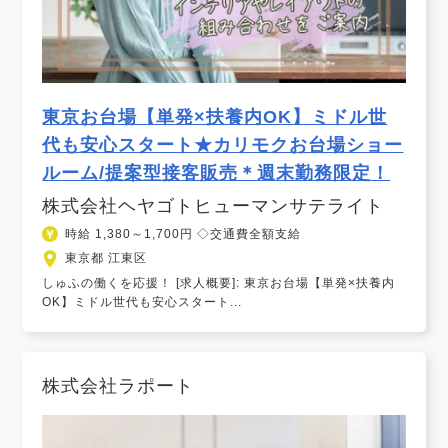
東京お台場【単発×扶養内OK】ミドル世
代も安心スタート★カリモクお台場ショー
ルーム/提案型接客販売＊週末勤務限定！
株式会社ヘヤゴトヒューマンサテライト
時給 1,380～1,700円 ◇交通費全額支給
東京都 江東区
しゅふの働くを応援！ [求人概要]: 東京お台場【単発×扶養内
OK】ミドル世代も安心スタート...
株式会社ラポート