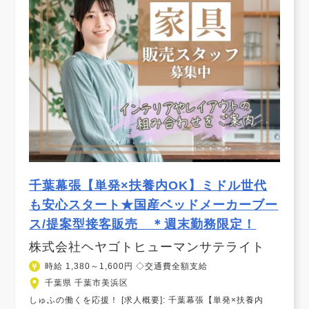
千葉幕張【単発×扶養内OK】ミドル世代
も安心スタート★国産ベッドメーカーブー
ス/提案型接客販売 ＊週末勤務限定！
株式会社ヘヤゴトヒューマンサテライト
時給 1,380～1,600円 ◇交通費全額支給
千葉県 千葉市美浜区
しゅふの働くを応援！ [求人概要]: 千葉幕張【単発×扶養内