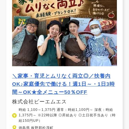
＼家事・育児とムリなく両立◎／扶養内
OK♪家庭優先で働ける！週1日～・1日3時
間～OK★全メニュー50％OFF
株式会社ビーエムエス
時給 1,100～1,375円 通常：時給1,100円～ 深夜：時給
1,375円～ ※22時以降 ◎昇給あり ◎土日祝手当あり（時
給150円UP）
徳島県 板野郡松茂町