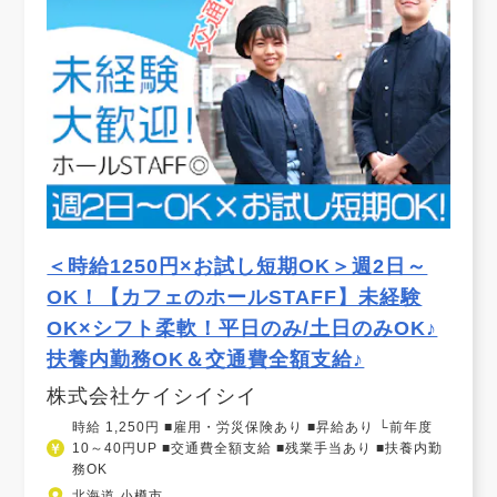
＜時給1250円×お試し短期OK＞週2日～
OK！【カフェのホールSTAFF】未経験
OK×シフト柔軟！平日のみ/土日のみOK♪
扶養内勤務OK＆交通費全額支給♪
株式会社ケイシイシイ
時給 1,250円 ■雇用・労災保険あり ■昇給あり └前年度
10～40円UP ■交通費全額支給 ■残業手当あり ■扶養内勤
務OK
北海道 小樽市