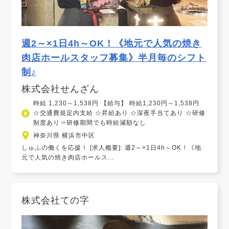
週2～×1日4h～OK！《地元で人気の焼き
肉店ホールスタッフ募集》半月毎のシフト
制♪
株式会社せんざん
時給 1,230～1,538円 【給与】 時給1,230円～1,538円
☆交通費規定内支給 ☆昇給あり ☆深夜手当てあり ☆研修
制度あり⇒研修期間でも時給減額なし
神奈川県 横浜市中区
しゅふの働くを応援！ [求人概要]: 週2～×1日4h～OK！《地
元で人気の焼き肉店ホールス...
株式会社ての字