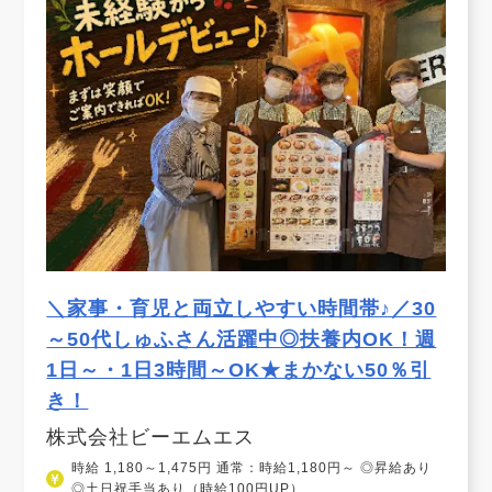
＼家事・育児と両立しやすい時間帯♪／30
～50代しゅふさん活躍中◎扶養内OK！週
1日～・1日3時間～OK★まかない50％引
き！
株式会社ビーエムエス
時給 1,180～1,475円 通常：時給1,180円～ ◎昇給あり
◎土日祝手当あり（時給100円UP）