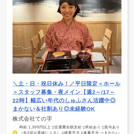
＼土・日・祝日休み！／平日限定＜ホール
＞スタッフ募集・夜メイン【週2～/17～
22時】幅広い年代のしゅふさん活躍中◎
まかない＆社割あり◎未経験OK
株式会社ての字
時給 1,300円以上 □交通費全額支給 □昇給あり □賞与あり
（年2回※業績による） □残業手当 □食事手当 ⇒まかない