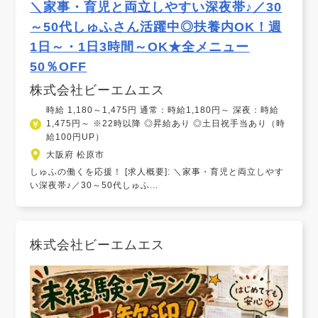
＼家事・育児と両立しやすい深夜帯♪／30
～50代しゅふさん活躍中◎扶養内OK！週
1日～・1日3時間～OK★全メニュー
50％OFF
株式会社ビーエムエス
時給 1,180～1,475円 通常：時給1,180円～ 深夜：時給
1,475円～ ※22時以降 ◎昇給あり ◎土日祝手当あり（時
給100円UP）
大阪府 松原市
しゅふの働くを応援！ [求人概要]: ＼家事・育児と両立しやす
い深夜帯♪／30～50代しゅふ...
株式会社ビーエムエス