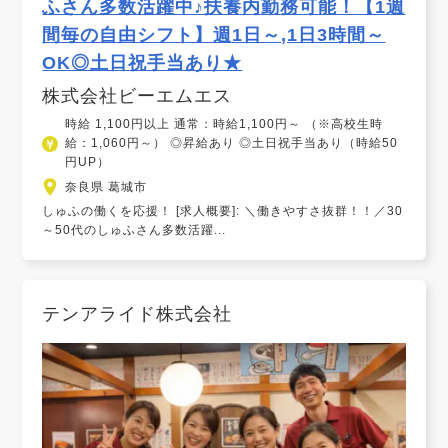
ふさん多数活躍中♪扶養内勤務可能！【1週
間毎の自由シフト】週1日～,1日3時間～
OK◎土日祝手当あり★
株式会社ビーエムエス
時給 1,100円以上 通常：時給1,100円～ （※高校生時
給：1,060円～） ◎昇給あり ◎土日祝手当あり（時給50
円UP）
奈良県 葛城市
しゅふの働くを応援！ [求人概要]: ＼働きやすさ抜群！！／30
～50代のしゅふさん多数活躍...
テンアライド株式会社