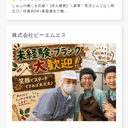
しゅふの働くを応援！ [求人概要]: ＼家事・育児とムリなく両
立◎／扶養内OK♪家庭優先で働...
株式会社ビーエムエス