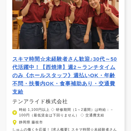
スキマ時間☆未経験者さん歓迎♪30代～50
代活躍中！【西焼津】週2～ランチタイム
のみ《ホールスタッフ》週払いOK・年齢
不問・扶養内OK・食事補助あり・交通費
支給
テンアライド株式会社
時給 1,100円以上 ◇ 研修期間（1～2週間）は時給：－
100円（最低賃金は下回りません） ◇ 交通費支給
静岡県 藤枝市
しゅふの働くを応援！ [求人概要]: スキマ時間☆未経験者さん