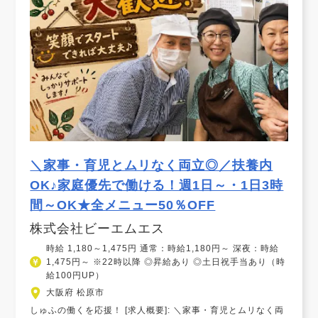
＼家事・育児とムリなく両立◎／扶養内
OK♪家庭優先で働ける！週1日～・1日3時
間～OK★全メニュー50％OFF
株式会社ビーエムエス
時給 1,180～1,475円 通常：時給1,180円～ 深夜：時給
1,475円～ ※22時以降 ◎昇給あり ◎土日祝手当あり（時
給100円UP）
大阪府 松原市
しゅふの働くを応援！ [求人概要]: ＼家事・育児とムリなく両