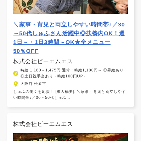
＼家事・育児と両立しやすい時間帯♪／30
～50代しゅふさん活躍中◎扶養内OK！週
1日～・1日3時間～OK★全メニュー
50％OFF
株式会社ビーエムエス
時給 1,180～1,475円 通常：時給1,180円～ ◎昇給あり
◎土日祝手当あり（時給100円UP）
大阪府 松原市
しゅふの働くを応援！ [求人概要]: ＼家事・育児と両立しやす
い時間帯♪／30～50代しゅふ...
株式会社ビーエムエス