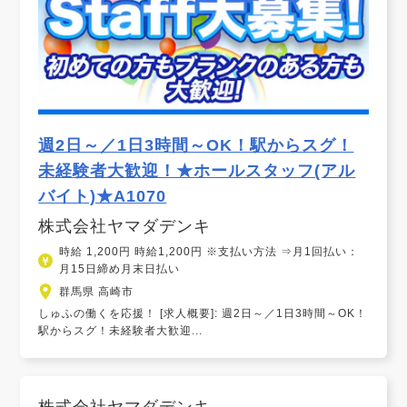
週2日～／1日3時間～OK！駅からスグ！
未経験者大歓迎！★ホールスタッフ(アル
バイト)★A1070
株式会社ヤマダデンキ
時給 1,200円 時給1,200円 ※支払い方法 ⇒月1回払い：
月15日締め月末日払い
群馬県 高崎市
しゅふの働くを応援！ [求人概要]: 週2日～／1日3時間～OK！
駅からスグ！未経験者大歓迎...