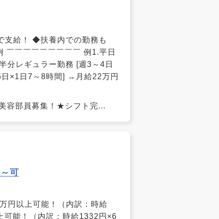
手渡しで支給！ ◆扶養内での勤務も
 ￣￣￣￣￣￣￣￣￣ 例1.平日
.半分レギュラー勤務 [週3～4日
5日×1日7～8時間] →月給22万円
美容部員募集！★シフト完...
2～可
月収3万円以上可能！（内訳：時給
以上可能！（内訳：時給1332円×6