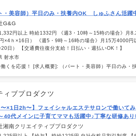
ト・美容師）平日のみ・扶養内OK しゅふさん活躍
社G&G
1,332円以上 時給1332円 《週3・10時～15時の場合》
2円×4ｈ×16日） 《週5・9時～16時の場合》月15万400
ｈ×20日） 【交通費往復分支給！日払い・週払いOK！】
県 射水市
働くを応援！ [求人概要]: （パート・美容師）平日のみ・扶
ティブプロダクツ
日〜×1日2h〜】フェイシャルエステサロンで働いて
代～40代メインに子育てママも活躍中♪丁寧な研修あり
社湘南クリエイティブプロダクツ
 1,225円以上 【給与】 時給1225円 自社化粧品割引制度