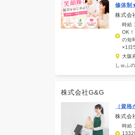
修体制
株式会
時給 
OK
の短時
×1日
大阪
しゅふの
株式会社G&G
（資格
株式会
時給 
133