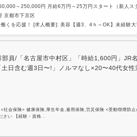
60,000～250,000円 月給6万円～25万円スタート（新
府 京都市下京区
働くを応援！ [求人概要]: 美容【週3、4ｈ～OK】未経験大歓
部員/「名古屋市中村区」「時給1,600円」JR
土日含む週3日〜!」ノルマなし×20〜40代女性
<社会保険> 健康保険,厚生年金,雇用保険,労災保険 <受動喫煙防
さい 【経験・資格...