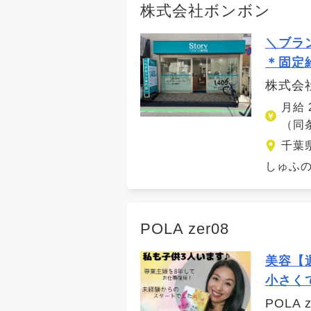
株式会社ボンボン
＼ブラ
＊固定
株式会
月給
（同
千葉
しゅふの
POLA zer08
美容【
小さく
POLA z