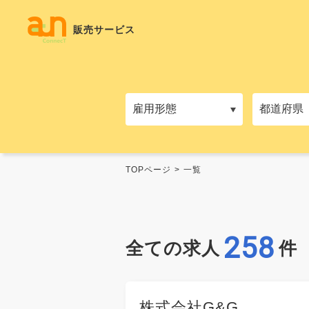
販売サービス
TOPページ
一覧
258
全ての求人
件
株式会社G&G