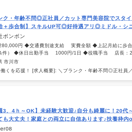
ンク・年齢不問◎正社員／カット専門美容院でスタイ
給＋歩合制】スキルUP可◎好待遇アリ◎ミドル・シ
社ボンボン
 280,000円 ◆交通費別途支給 実費全額 ◆上記月給に歩
条件） ◆休日出勤手当 1000円/1日 ◆役職手当 店長：2
県 市川市
働くを応援！ [求人概要]: ＼ブランク・年齢不問◎正社員／
週3、4ｈ～OK】未経験大歓迎♪自分も綺麗に！20代
ても大丈夫！家庭との両立に自信あります♪扶養枠内o
er08