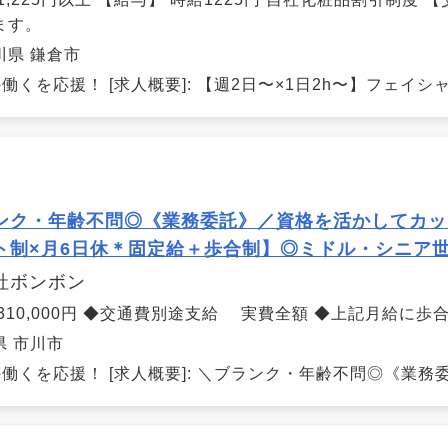
ます。
川県 鎌倉市
働くを応援！ [求人概要]: 【週2日〜×1日2h〜】フェイシ
ンク・年齢不問◎《業務委託》／資格を活かしてカッ
ト制×月6日休＊固定給＋歩合制】◎ミドル・シニア世
社ボンボン
 310,000円 ◆交通費別途支給 実費全額 ◆上記月給に歩
県 市川市
働くを応援！ [求人概要]: ＼ブランク・年齢不問◎《業務委