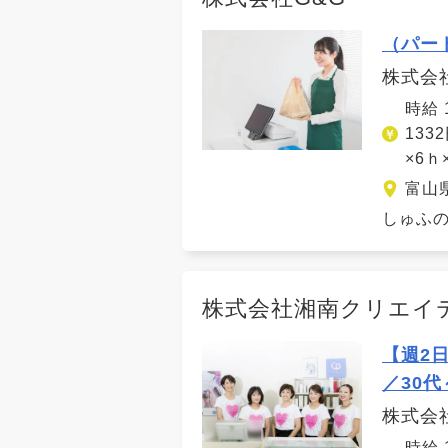
（パー
株式会
時給 
133
×6
富山
しゅふの
株式会社湘南クリエイ
【週2
／30
株式会
時給