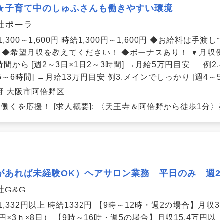
★子育て中のしゅふさんも働きやすい環境
社ポーラ
1,300～1,600円 時給1,300円～1,600円 ◆お給料は
！ ◆希望月収を教えてください！ ◆ボーナスあり！ ▼月収例
間から [週2～3日×1日2～3時間] →月給5万円目安 例2
5～6時間] →月給13万円目安 例3.メインでしっかり [週4～
府 大阪市阿倍野区
働くを応援！ [求人概要]: 〈天王寺＆阿倍野から徒歩1分〉
があれば未経験OK）ヘアサロン業務 平日のみ 週
社G&G
1,332円以上 時給1332円 【9時～12時・週2の場合】
2円×3ｈ×8日） 【9時～16時・週5の場合】月収15.4万円