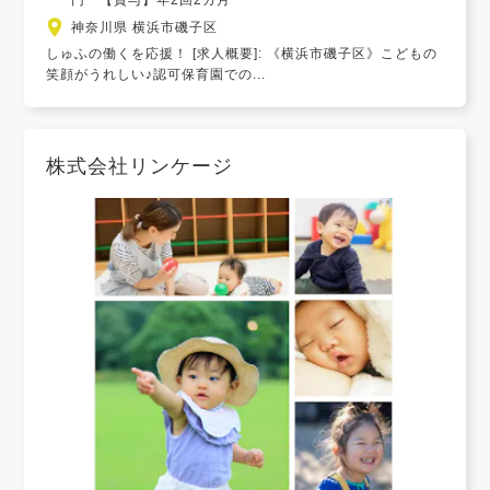
円 【賞与】年2回2カ月
神奈川県 横浜市磯子区
しゅふの働くを応援！ [求人概要]: 《横浜市磯子区》こどもの
笑顔がうれしい♪認可保育園での...
株式会社リンケージ