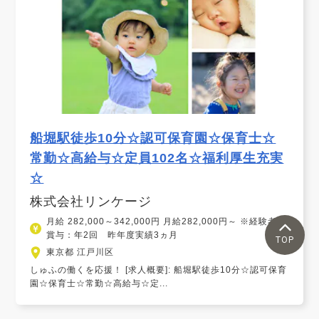
船堀駅徒歩10分☆認可保育園☆保育士☆
常勤☆高給与☆定員102名☆福利厚生充実
☆
株式会社リンケージ
月給 282,000～342,000円 月給282,000円～ ※経験考慮
賞与：年2回 昨年度実績3ヵ月
TOP
東京都 江戸川区
しゅふの働くを応援！ [求人概要]: 船堀駅徒歩10分☆認可保育
園☆保育士☆常勤☆高給与☆定...