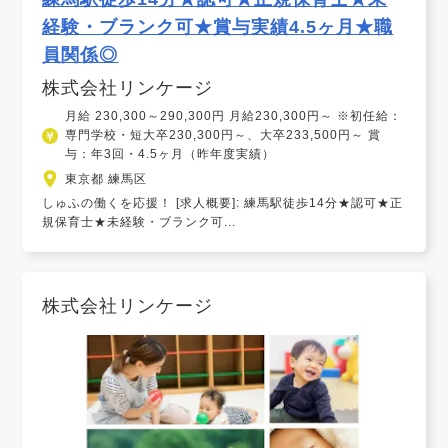
経験・ブランク可★賞与実績4.5ヶ月★職
員関係◎
株式会社リンケージ
月給 230,300～290,300円 月給230,300円～ ※初任給：
専門学校・短大卒230,300円～、大卒233,500円～ 賞
与：年3回・4.5ヶ月（昨年度実績）
東京都 練馬区
しゅふの働くを応援！ [求人概要]: 練馬駅徒歩14分★認可★正
規保育士★未経験・ブランク可...
株式会社リンケージ