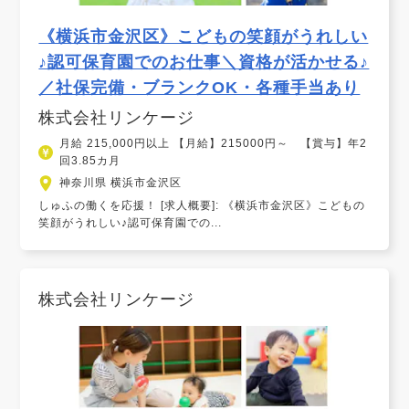
《横浜市金沢区》こどもの笑顔がうれしい
♪認可保育園でのお仕事＼資格が活かせる♪
／社保完備・ブランクOK・各種手当あり
株式会社リンケージ
月給 215,000円以上 【月給】215000円～ 【賞与】年2
回3.85カ月
神奈川県 横浜市金沢区
しゅふの働くを応援！ [求人概要]: 《横浜市金沢区》こどもの
笑顔がうれしい♪認可保育園での...
株式会社リンケージ