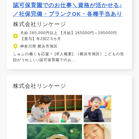
認可保育園でのお仕事＼資格が活かせる♪
／社保完備・ブランクOK・各種手当あり
株式会社リンケージ
月給 265,000円以上 【月給】265000円～295000円
【賞与】年2回2.5カ月
神奈川県 横浜市旭区
しゅふの働くを応援！ [求人概要]: 《横浜市旭区》こどもの笑
顔がうれしい♪認可保育園でのお...
株式会社リンケージ