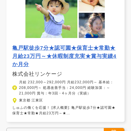
亀戸駅徒歩7分★認可園★保育士★常勤★
月給23万円～★休暇制度充実★賞与実績4
か月分
株式会社リンケージ
月給 232,000～292,000円 月給232,000円～ 基本給：
208,000円～ 処遇改善手当：24,000円 経験加算：～
21,000円 賞与：年3回・4ヶ月分（実績）
東京都 江東区
しゅふの働くを応援！ [求人概要]: 亀戸駅徒歩7分★認可園★
保育士★常勤★月給23万円～★...