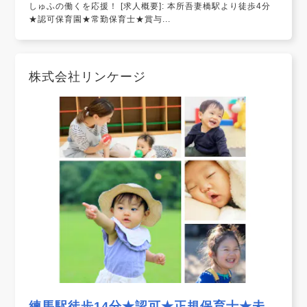
しゅふの働くを応援！ [求人概要]: 本所吾妻橋駅より徒歩4分
★認可保育園★常勤保育士★賞与...
株式会社リンケージ
練馬駅徒歩14分★認可★正規保育士★未