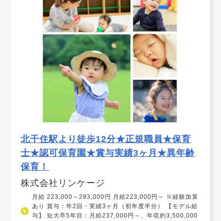
北千住駅より徒歩12分★正規職員★保育
士★認可保育園★賞与実績3ヶ月★異年齢
保育！
株式会社リンケージ
月給 223,000～283,000円 月給223,000円～ ※経験加算
あり 賞与：年2回・実績3ヶ月（初年度半分） 【モデル給
与】 短大卒5年目：月給237,000円～、年収約3,500,000