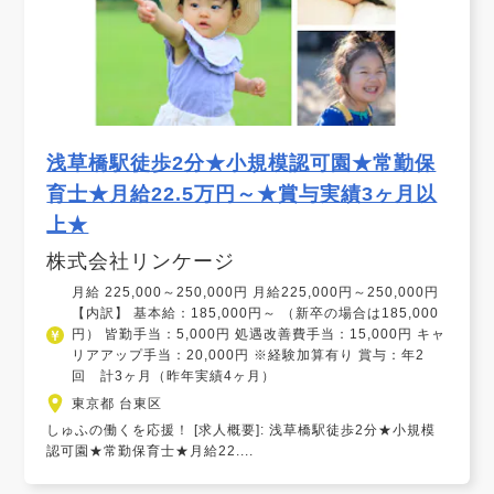
浅草橋駅徒歩2分★小規模認可園★常勤保
育士★月給22.5万円～★賞与実績3ヶ月以
上★
株式会社リンケージ
月給 225,000～250,000円 月給225,000円～250,000円
【内訳】 基本給：185,000円～ （新卒の場合は185,000
円） 皆勤手当：5,000円 処遇改善費手当：15,000円 キャ
リアアップ手当：20,000円 ※経験加算有り 賞与：年2
回 計3ヶ月（昨年実績4ヶ月）
東京都 台東区
しゅふの働くを応援！ [求人概要]: 浅草橋駅徒歩2分★小規模
認可園★常勤保育士★月給22....