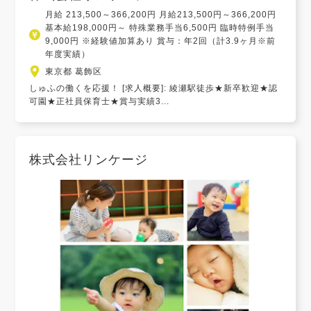
月給 213,500～366,200円 月給213,500円～366,200円
基本給198,000円～ 特殊業務手当6,500円 臨時特例手当
9,000円 ※経験値加算あり 賞与：年2回（計3.9ヶ月※前
年度実績）
東京都 葛飾区
しゅふの働くを応援！ [求人概要]: 綾瀬駅徒歩★新卒歓迎★認
可園★正社員保育士★賞与実績3...
株式会社リンケージ