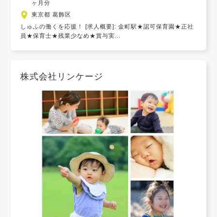
ヶ月分
東京都 葛飾区
しゅふの働くを応援！ [求人概要]: 金町駅★認可保育園★正社
員★保育士★残業少なめ★賞与実...
株式会社リンケージ