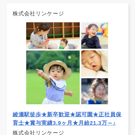
株式会社リンケージ
綾瀬駅徒歩★新卒歓迎★認可園★正社員保
育士★賞与実績3.9ヶ月★月給21.3万～♪
株式会社リンケージ