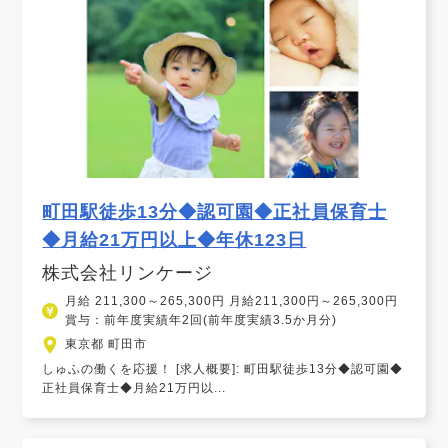
町田駅徒歩13分◆認可園◆正社員保育士
◆月給21万円以上◆年休123日
株式会社リンケージ
月給 211,300～265,300円 月給211,300円～265,300円
賞与：前年度実績年2回(前年度実績3.5か月分)
東京都 町田市
しゅふの働くを応援！ [求人概要]: 町田駅徒歩13分◆認可園◆
正社員保育士◆月給21万円以...