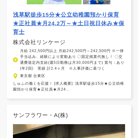
浅草駅徒歩15分★公立幼稚園預かり保育
★正社員★月24.2万～★土日祝日休み★保
育士
株式会社リンケージ
月給 242,500円以上 月給242,500円～242,500円 ※一律
手当込み、経験により変動あり 〇固定残業代無し！ 〇交
通費規定内支給(週5日勤務は月30,000円まで) 賞与：あり
(年2回) 実績 計2.4ヶ月 ※人事評価に基づく
東京都 台東区
しゅふの働くを応援！ [求人概要]: 浅草駅徒歩15分★公立幼稚
園預かり保育★正社員★月24...
サンフラワー・A(株)