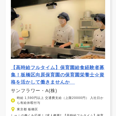
【高時給フルタイム】保育園給食経験者募
集！板橋区向原保育園の保育園栄養士☆資
格を活かして働きませんか
サンフラワー・A(株)
時給 1,590円以上 交通費支給（上限20000円） 入社日か
ら有給休暇付与
東京都 板橋区
しゅふの働くを応援！ [求人概要]: 【高時給フルタイム】保育