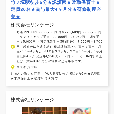
竹ノ塚駅徒歩5分★認証園★常勤保育士★
定員36名★賞与最大4ヶ月分★研修制度充
実★
株式会社リンケージ
月給 226,609～258,259円 月給226,609円～258,259円
・キャリアアップ手当：23,000円～26,050円 ・調整手
当：5,000円 ・固定残業手当(5時間分)：7,609円～8,709
円（超過分は別途支給） ※経験加算あり 賞与：賞与 月
額×3.3～4ヶ月分 ※1年目3.3ヶ月、2年目3.6ヶ月、3か月
目以降4ヶ月 想定年収346万7117円～395万1362円 ※上
記は、賞与3.3ヶ月分の場合の想定年収です。
東京都 足立区
しゅふの働くを応援！ [求人概要]: 竹ノ塚駅徒歩5分★認証園
★常勤保育士★定員36名★賞与...
株式会社リンケージ