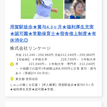
用賀駅徒歩★賞与4.3ヶ月★福利厚生充実
★認可園★常勤保育士★宿舎借上制度★有
休消化◎
株式会社リンケージ
月給 212,240～250,960円 月給212,240円～250,960円
【月給例】 ４年制大卒 229,730円～ ３年制大学
卒 221,040円～ ２年制大学・専門卒 212,240円
～ ※他園での認可1年経験は約6,000円と計算 賞与：賞与
あり（実績計4.3か月分）
東京都 世田谷区
しゅふの働くを応援！ [求人概要]: 用賀駅徒歩★賞与4.3ヶ月
★福利厚生充実★認可園★常勤...