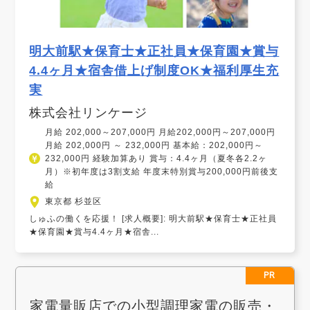
明大前駅★保育士★正社員★保育園★賞与
4.4ヶ月★宿舎借上げ制度OK★福利厚生充
実
株式会社リンケージ
月給 202,000～207,000円 月給202,000円～207,000円
月給 202,000円 ～ 232,000円 基本給：202,000円～
232,000円 経験加算あり 賞与：4.4ヶ月（夏冬各2.2ヶ
月）※初年度は3割支給 年度末特別賞与200,000円前後支
給
東京都 杉並区
しゅふの働くを応援！ [求人概要]: 明大前駅★保育士★正社員
★保育園★賞与4.4ヶ月★宿舎...
PR
家電量販店での小型調理家電の販売・