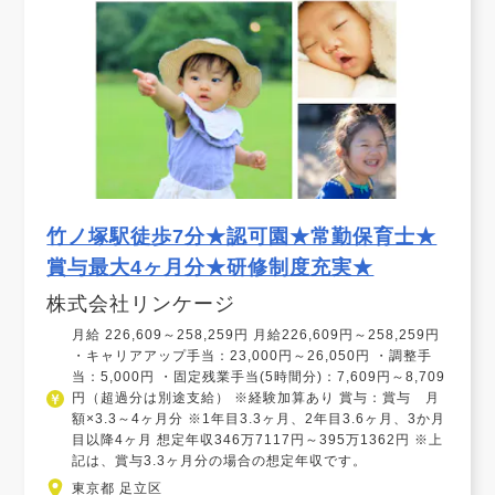
竹ノ塚駅徒歩7分★認可園★常勤保育士★
賞与最大4ヶ月分★研修制度充実★
株式会社リンケージ
月給 226,609～258,259円 月給226,609円～258,259円
・キャリアアップ手当：23,000円～26,050円 ・調整手
当：5,000円 ・固定残業手当(5時間分)：7,609円～8,709
円（超過分は別途支給） ※経験加算あり 賞与：賞与 月
額×3.3～4ヶ月分 ※1年目3.3ヶ月、2年目3.6ヶ月、3か月
目以降4ヶ月 想定年収346万7117円～395万1362円 ※上
記は、賞与3.3ヶ月分の場合の想定年収です。
東京都 足立区