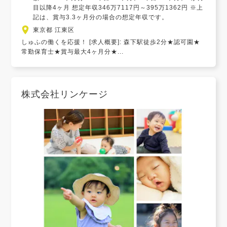
目以降4ヶ月 想定年収346万7117円～395万1362円 ※上
記は、賞与3.3ヶ月分の場合の想定年収です。
東京都 江東区
しゅふの働くを応援！ [求人概要]: 森下駅徒歩2分★認可園★
常勤保育士★賞与最大4ヶ月分★...
株式会社リンケージ