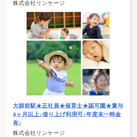
株式会社リンケージ
大師前駅★正社員★保育士★認可園★賞与
4ヶ月以上♪借り上げ利用可♪年度末一時金
有♪
株式会社リンケージ