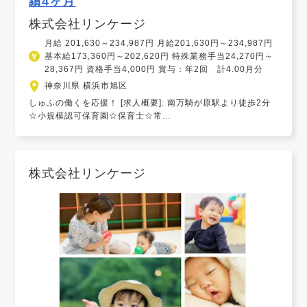
績4ヶ月
株式会社リンケージ
月給 201,630～234,987円 月給201,630円～234,987円
基本給173,360円～202,620円 特殊業務手当24,270円～
28,367円 資格手当4,000円 賞与：年2回 計4.00月分
神奈川県 横浜市旭区
しゅふの働くを応援！ [求人概要]: 南万騎が原駅より徒歩2分
☆小規模認可保育園☆保育士☆常...
株式会社リンケージ