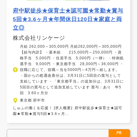
府中駅徒歩★保育士★認可園★常勤★賞与
5回★3.6ヶ月★年間休日120日★家庭と両
立◎
株式会社リンケージ
月給 262,000～305,000円 月給262,000円～305,000円
【給与内訳】 ・基本給 215,000円～250,000円 ・資
格手当 5,000円 ・住居手当 5,000円（一律） ・特例処
遇手当 9,000円 ・東京都手当 28,000円～36,000円 ・
役職に応じて、役職～当を5000円～4万円～給します。
・国からの処遇改善分は、3月31日に5回目の賞与として
支給しています ・「東京都手当」の追加分は、3月31日に
5回目の賞与として追加支給しています 賞与：あり 年5
回 3.60ヶ月分
東京都 府中市
しゅふの働くを応援！ [求人概要]: 府中駅徒歩★保育士★認可
園★常勤★賞与5回★3.6ヶ月...
PR