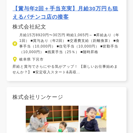
【賞与年2回＋手当充実】月給30万円も狙
えるパチンコ店の接客
株式会社紀文
月給15万8920円〜30万円 時給1,065円～ ■昇給あり（年
1回） ■賞与あり（年2回） ■交通費支給（距離換算） ■食
事手当（10,000円） ■住宅手当（10,000円） ■皆勤手当
（10,000円） ■残業手当（25％） ■随時昇格
岐阜県 下呂市
昇給と賞与でさらにやる気がアップ！ 【新しいお仕事始めま
せんか？】 ■安定収入スタート&高収...
株式会社リンケージ