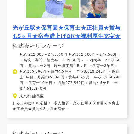
光が丘駅★保育園★保育士★正社員★賞与
4.5ヶ月★宿舎借上げOK★福利厚生充実★
株式会社リンケージ
月給 212,060～277,560円 月給212,060円～277,560円
・高校・専門・短大卒 212060円～ ・四大卒 221,060
円～ 賞与：年2回 昨年度実績4.5ヶ月 ・保育士3年目：
月給235,560円＋賞与4.5か月 年収3,819,240円 ・保育
士5年目：月給245,560円＋賞与4.5か月 年収3,984,240
円 ・保育士10年目： 月給277,560円＋賞与4.5か月 年
収4,512,240円
東京都 練馬区
しゅふの働くを応援！ [求人概要]: 光が丘駅★保育園★保育士
★正社員★賞与4.5ヶ月★宿舎...