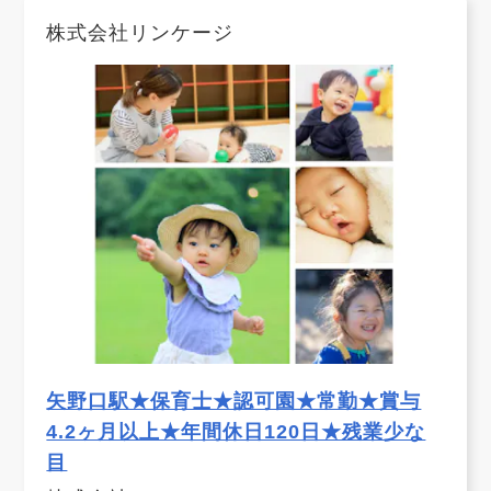
株式会社リンケージ
矢野口駅★保育士★認可園★常勤★賞与
4.2ヶ月以上★年間休日120日★残業少な
目