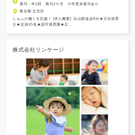
賞与：年2回 賞与2ケ月 ※年度末賞与あり
東京都 文京区
しゅふの働くを応援！ [求人概要]: 白山駅徒歩6分★主任保育
士★定員45名★認可保育園★正...
株式会社リンケージ