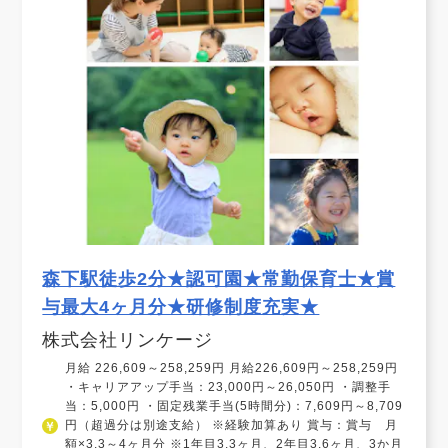
森下駅徒歩2分★認可園★常勤保育士★賞
与最大4ヶ月分★研修制度充実★
株式会社リンケージ
月給 226,609～258,259円 月給226,609円～258,259円
・キャリアアップ手当：23,000円～26,050円 ・調整手
当：5,000円 ・固定残業手当(5時間分)：7,609円～8,709
円（超過分は別途支給） ※経験加算あり 賞与：賞与 月
額×3.3～4ヶ月分 ※1年目3.3ヶ月、2年目3.6ヶ月、3か月