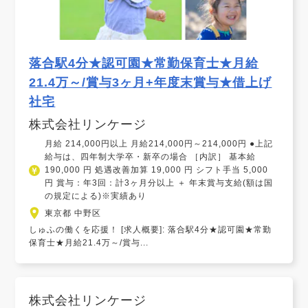
落合駅4分★認可園★常勤保育士★月給
21.4万～/賞与3ヶ月+年度末賞与★借上げ
社宅
株式会社リンケージ
月給 214,000円以上 月給214,000円～214,000円 ●上記
給与は、四年制大学卒・新卒の場合 ［内訳］ 基本給
190,000 円 処遇改善加算 19,000 円 シフト手当 5,000
円 賞与：年3回：計3ヶ月分以上 ＋ 年末賞与支給(額は国
の規定による)※実績あり
東京都 中野区
しゅふの働くを応援！ [求人概要]: 落合駅4分★認可園★常勤
保育士★月給21.4万～/賞与...
株式会社リンケージ