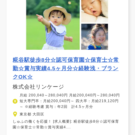
糀谷駅徒歩8分☆認可保育園☆保育士☆常
勤☆賞与実績4.5ヶ月分☆経験浅・ブラン
クOK☆
株式会社リンケージ
月給 200,040～280,040円 月給200,040円～280,040円
短大専門卒：月給200,040円～ 四大卒：月給219,120円
～ ※経験考慮 賞与：年2回 計4.5ヶ月分
東京都 大田区
しゅふの働くを応援！ [求人概要]: 糀谷駅徒歩8分☆認可保育
園☆保育士☆常勤☆賞与実績4....