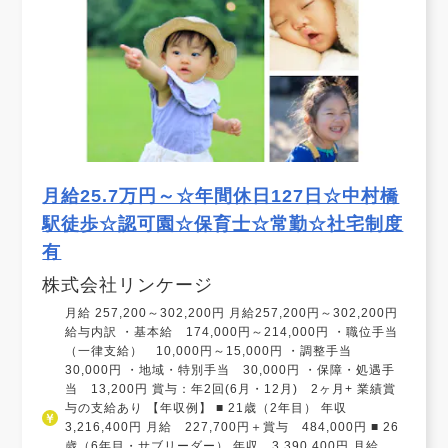
月給25.7万円～☆年間休日127日☆中村橋
駅徒歩☆認可園☆保育士☆常勤☆社宅制度
有
株式会社リンケージ
月給 257,200～302,200円 月給257,200円～302,200円
給与内訳 ・基本給 174,000円～214,000円 ・職位手当
（一律支給） 10,000円～15,000円 ・調整手当
30,000円 ・地域・特別手当 30,000円 ・保障・処遇手
当 13,200円 賞与：年2回(6月・12月) 2ヶ月+ 業績賞
与の支給あり 【年収例】 ■ 21歳（2年目） 年収
3,216,400円 月給 227,700円＋賞与 484,000円 ■ 26
歳（6年目・サブリーダー） 年収 3,390,400円 月給