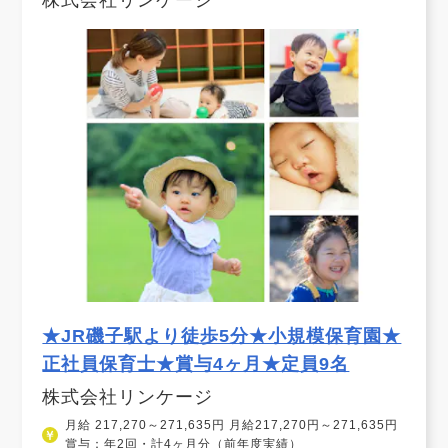
株式会社リンケージ
★JR磯子駅より徒歩5分★小規模保育園★
正社員保育士★賞与4ヶ月★定員9名
株式会社リンケージ
月給 217,270～271,635円 月給217,270円～271,635円
賞与：年2回・計4ヶ月分（前年度実績）