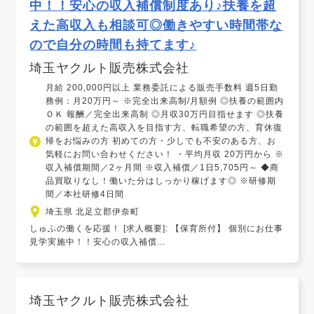
中！！安心の収入補償制度あり♪扶養を超
えた高収入も相談可◎働きやすい時間帯な
ので自分の時間も持てます♪
埼玉ヤクルト販売株式会社
月給 200,000円以上 業務委託による販売手数料 週5日勤
務例：月20万円～ ※完全出来高制/月額例 ◎扶養の範囲内
ＯＫ 報酬／完全出来高制 ◎月収30万円目指せます ◎扶養
の範囲を超えた高収入を目指す方、転職希望の方、育休復
帰をお悩みの方 初めての方・少しでも不安のある方、お
気軽にお問い合わせください！ ・平均月収 20万円から ※
収入補償期間／2ヶ月間 ※収入補償／1日5,705円～ ◆商
品買取りなし！働いた分はしっかり稼げます◎ ※研修期
間／本社研修4日間
埼玉県 北足立郡伊奈町
しゅふの働くを応援！ [求人概要]: 【保育所付】 個別にお仕事
見学実施中！！安心の収入補償...
埼玉ヤクルト販売株式会社