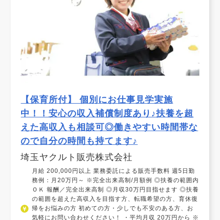
【保育所付】 個別にお仕事見学実施
中！！安心の収入補償制度あり♪扶養を超
えた高収入も相談可◎働きやすい時間帯な
ので自分の時間も持てます♪
埼玉ヤクルト販売株式会社
月給 200,000円以上 業務委託による販売手数料 週5日勤
務例：月20万円～ ※完全出来高制/月額例 ◎扶養の範囲内
ＯＫ 報酬／完全出来高制 ◎月収30万円目指せます ◎扶養
の範囲を超えた高収入を目指す方、転職希望の方、育休復
帰をお悩みの方 初めての方・少しでも不安のある方、お
気軽にお問い合わせください！ ・平均月収 20万円から ※