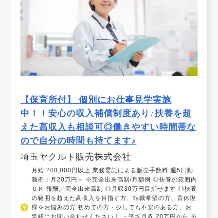
【保育所付】 個別にお仕事見学実施
中！！安心の収入補償制度あり♪扶養を超
えた高収入も相談可◎働きやすい時間帯な
ので自分の時間も持てます♪
埼玉ヤクルト販売株式会社
月給 200,000円以上 業務委託による販売手数料 週5日勤
務例：月20万円～ ※完全出来高制/月額例 ◎扶養の範囲内
ＯＫ 報酬／完全出来高制 ◎月収30万円目指せます ◎扶養
の範囲を超えた高収入を目指す方、転職希望の方、育休復
帰をお悩みの方 初めての方・少しでも不安のある方、お
気軽にお問い合わせください！ ・平均月収 20万円から ※