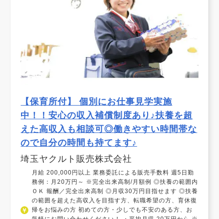
【保育所付】 個別にお仕事見学実施
中！！安心の収入補償制度あり♪扶養を超
えた高収入も相談可◎働きやすい時間帯な
ので自分の時間も持てます♪
埼玉ヤクルト販売株式会社
月給 200,000円以上 業務委託による販売手数料 週5日勤
務例：月20万円～ ※完全出来高制/月額例 ◎扶養の範囲内
ＯＫ 報酬／完全出来高制 ◎月収30万円目指せます ◎扶養
の範囲を超えた高収入を目指す方、転職希望の方、育休復
帰をお悩みの方 初めての方・少しでも不安のある方、お