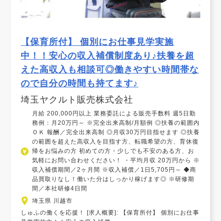
【保育所付】 個別にお仕事見学実施
中！！安心の収入補償制度あり♪扶養を超
えた高収入も相談可◎働きやすい時間帯な
ので自分の時間も持てます♪
埼玉ヤクルト販売株式会社
月給 200,000円以上 業務委託による販売手数料 週5日勤
務例：月20万円～ ※完全出来高制/月額例 ◎扶養の範囲内
ＯＫ 報酬／完全出来高制 ◎月収30万円目指せます ◎扶養
の範囲を超えた高収入を目指す方、転職希望の方、育休復
帰をお悩みの方 初めての方・少しでも不安のある方、お
気軽にお問い合わせください！ ・平均月収 20万円から ※
収入補償期間／2ヶ月間 ※収入補償／1日5,705円～ ◆商
品買取りなし！働いた分はしっかり稼げます◎ ※研修期
間／本社研修4日間
埼玉県 川越市
しゅふの働くを応援！ [求人概要]: 【保育所付】 個別にお仕事