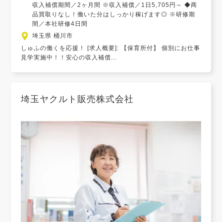
収入補償期間／2ヶ月間 ※収入補償／1日5,705円～ ◆商
品買取りなし！働いた分はしっかり稼げます◎ ※研修期
間／本社研修4日間
埼玉県 桶川市
しゅふの働くを応援！ [求人概要]: 【保育所付】 個別にお仕事
見学実施中！！安心の収入補償...
埼玉ヤクルト販売株式会社