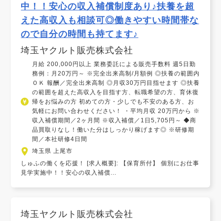
中！！安心の収入補償制度あり♪扶養を超
えた高収入も相談可◎働きやすい時間帯な
ので自分の時間も持てます♪
埼玉ヤクルト販売株式会社
月給 200,000円以上 業務委託による販売手数料 週5日勤
務例：月20万円～ ※完全出来高制/月額例 ◎扶養の範囲内
ＯＫ 報酬／完全出来高制 ◎月収30万円目指せます ◎扶養
の範囲を超えた高収入を目指す方、転職希望の方、育休復
帰をお悩みの方 初めての方・少しでも不安のある方、お
気軽にお問い合わせください！ ・平均月収 20万円から ※
収入補償期間／2ヶ月間 ※収入補償／1日5,705円～ ◆商
品買取りなし！働いた分はしっかり稼げます◎ ※研修期
間／本社研修4日間
埼玉県 上尾市
しゅふの働くを応援！ [求人概要]: 【保育所付】 個別にお仕事
見学実施中！！安心の収入補償...
埼玉ヤクルト販売株式会社