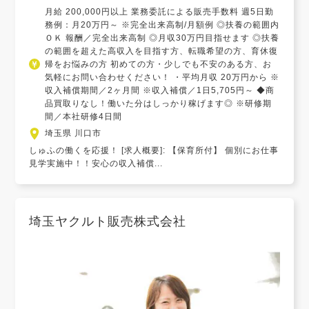
月給 200,000円以上 業務委託による販売手数料 週5日勤
務例：月20万円～ ※完全出来高制/月額例 ◎扶養の範囲内
ＯＫ 報酬／完全出来高制 ◎月収30万円目指せます ◎扶養
の範囲を超えた高収入を目指す方、転職希望の方、育休復
帰をお悩みの方 初めての方・少しでも不安のある方、お
気軽にお問い合わせください！ ・平均月収 20万円から ※
収入補償期間／2ヶ月間 ※収入補償／1日5,705円～ ◆商
品買取りなし！働いた分はしっかり稼げます◎ ※研修期
間／本社研修4日間
埼玉県 川口市
しゅふの働くを応援！ [求人概要]: 【保育所付】 個別にお仕事
見学実施中！！安心の収入補償...
埼玉ヤクルト販売株式会社