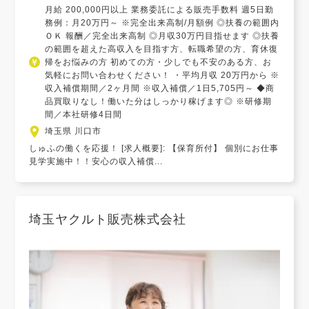
月給 200,000円以上 業務委託による販売手数料 週5日勤
務例：月20万円～ ※完全出来高制/月額例 ◎扶養の範囲内
ＯＫ 報酬／完全出来高制 ◎月収30万円目指せます ◎扶養
の範囲を超えた高収入を目指す方、転職希望の方、育休復
帰をお悩みの方 初めての方・少しでも不安のある方、お
気軽にお問い合わせください！ ・平均月収 20万円から ※
収入補償期間／2ヶ月間 ※収入補償／1日5,705円～ ◆商
品買取りなし！働いた分はしっかり稼げます◎ ※研修期
間／本社研修4日間
埼玉県 川口市
しゅふの働くを応援！ [求人概要]: 【保育所付】 個別にお仕事
見学実施中！！安心の収入補償...
埼玉ヤクルト販売株式会社