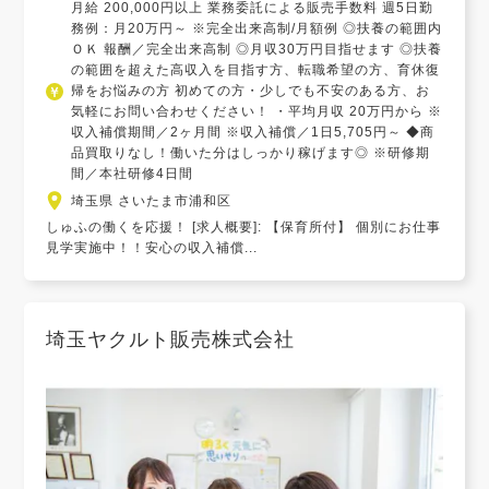
月給 200,000円以上 業務委託による販売手数料 週5日勤
務例：月20万円～ ※完全出来高制/月額例 ◎扶養の範囲内
ＯＫ 報酬／完全出来高制 ◎月収30万円目指せます ◎扶養
の範囲を超えた高収入を目指す方、転職希望の方、育休復
帰をお悩みの方 初めての方・少しでも不安のある方、お
気軽にお問い合わせください！ ・平均月収 20万円から ※
収入補償期間／2ヶ月間 ※収入補償／1日5,705円～ ◆商
品買取りなし！働いた分はしっかり稼げます◎ ※研修期
間／本社研修4日間
埼玉県 さいたま市浦和区
しゅふの働くを応援！ [求人概要]: 【保育所付】 個別にお仕事
見学実施中！！安心の収入補償...
埼玉ヤクルト販売株式会社