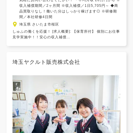
気軽にお問い合わせください！ ・平均月収 20万円から ※
収入補償期間／2ヶ月間 ※収入補償／1日5,705円～ ◆商
品買取りなし！働いた分はしっかり稼げます◎ ※研修期
間／本社研修4日間
埼玉県 さいたま市桜区
しゅふの働くを応援！ [求人概要]: 【保育所付】 個別にお仕事
見学実施中！！安心の収入補償...
埼玉ヤクルト販売株式会社