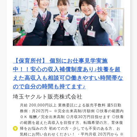
【保育所付】 個別にお仕事見学実施
中！！安心の収入補償制度あり♪扶養を超
えた高収入も相談可◎働きやすい時間帯な
ので自分の時間も持てます♪
埼玉ヤクルト販売株式会社
月給 200,000円以上 業務委託による販売手数料 週5日勤
務例：月20万円～ ※完全出来高制/月額例 ◎扶養の範囲内
ＯＫ 報酬／完全出来高制 ◎月収30万円目指せます ◎扶養
の範囲を超えた高収入を目指す方、転職希望の方、育休復
帰をお悩みの方 初めての方・少しでも不安のある方、お
気軽にお問い合わせください！ ・平均月収 20万円から ※