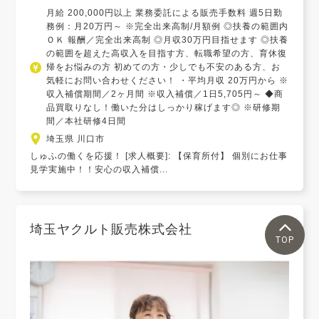
月給 200,000円以上 業務委託による販売手数料 週5日勤
務例：月20万円～ ※完全出来高制/月額例 ◎扶養の範囲内
ＯＫ 報酬／完全出来高制 ◎月収30万円目指せます ◎扶養
の範囲を超えた高収入を目指す方、転職希望の方、育休復
帰をお悩みの方 初めての方・少しでも不安のある方、お
気軽にお問い合わせください！ ・平均月収 20万円から ※
収入補償期間／2ヶ月間 ※収入補償／1日5,705円～ ◆商
品買取りなし！働いた分はしっかり稼げます◎ ※研修期
間／本社研修4日間
埼玉県 川口市
しゅふの働くを応援！ [求人概要]: 【保育所付】 個別にお仕事
見学実施中！！安心の収入補償...
埼玉ヤクルト販売株式会社
TOP