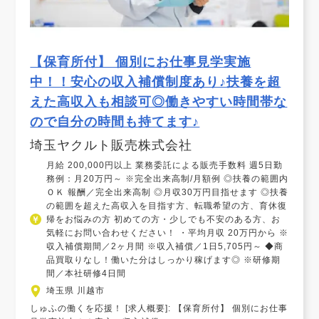
【保育所付】 個別にお仕事見学実施
中！！安心の収入補償制度あり♪扶養を超
えた高収入も相談可◎働きやすい時間帯な
ので自分の時間も持てます♪
埼玉ヤクルト販売株式会社
月給 200,000円以上 業務委託による販売手数料 週5日勤
務例：月20万円～ ※完全出来高制/月額例 ◎扶養の範囲内
ＯＫ 報酬／完全出来高制 ◎月収30万円目指せます ◎扶養
の範囲を超えた高収入を目指す方、転職希望の方、育休復
帰をお悩みの方 初めての方・少しでも不安のある方、お
気軽にお問い合わせください！ ・平均月収 20万円から ※
収入補償期間／2ヶ月間 ※収入補償／1日5,705円～ ◆商
品買取りなし！働いた分はしっかり稼げます◎ ※研修期
間／本社研修4日間
埼玉県 川越市
しゅふの働くを応援！ [求人概要]: 【保育所付】 個別にお仕事