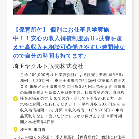
【保育所付】 個別にお仕事見学実施
中！！安心の収入補償制度あり♪扶養を超
えた高収入も相談可◎働きやすい時間帯な
ので自分の時間も持てます♪
埼玉ヤクルト販売株式会社
月給 200,000円以上 業務委託による販売手数料 週5日勤
務例：月20万円～ ※完全出来高制/月額例 ◎扶養の範囲内
ＯＫ 報酬／完全出来高制 ◎月収30万円目指せます ◎扶養
の範囲を超えた高収入を目指す方、転職希望の方、育休復
帰をお悩みの方 初めての方・少しでも不安のある方、お
気軽にお問い合わせください！ ・平均月収 20万円から ※
収入補償期間／2ヶ月間 ※収入補償／1日5,705円～ ◆商
品買取りなし！働いた分はしっかり稼げます◎ ※研修期
間／本社研修4日間
埼玉県 川口市
しゅふの働くを応援！ [求人概要]: 【保育所付】 個別にお仕事