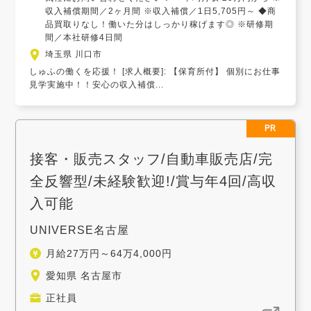
収入補償期間／2ヶ月間 ※収入補償／1日5,705円～ ◆商
品買取りなし！働いた分はしっかり稼げます◎ ※研修期
間／本社研修4日間
埼玉県 川口市
しゅふの働くを応援！ [求人概要]: 【保育所付】 個別にお仕事
見学実施中！！安心の収入補償...
PR
接客・販売スタッフ/自動車販売店/完
全反響型/未経験歓迎!/賞与年4回/高収
入可能
UNIVERSE名古屋
月給27万円～64万4,000円
愛知県 名古屋市
正社員