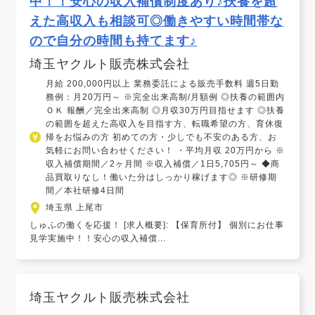
中！！安心の収入補償制度あり♪扶養を超
えた高収入も相談可◎働きやすい時間帯な
ので自分の時間も持てます♪
埼玉ヤクルト販売株式会社
月給 200,000円以上 業務委託による販売手数料 週5日勤
務例：月20万円～ ※完全出来高制/月額例 ◎扶養の範囲内
ＯＫ 報酬／完全出来高制 ◎月収30万円目指せます ◎扶養
の範囲を超えた高収入を目指す方、転職希望の方、育休復
帰をお悩みの方 初めての方・少しでも不安のある方、お
気軽にお問い合わせください！ ・平均月収 20万円から ※
収入補償期間／2ヶ月間 ※収入補償／1日5,705円～ ◆商
品買取りなし！働いた分はしっかり稼げます◎ ※研修期
間／本社研修4日間
埼玉県 上尾市
しゅふの働くを応援！ [求人概要]: 【保育所付】 個別にお仕事
見学実施中！！安心の収入補償...
埼玉ヤクルト販売株式会社