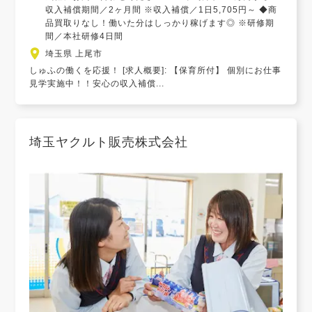
収入補償期間／2ヶ月間 ※収入補償／1日5,705円～ ◆商
品買取りなし！働いた分はしっかり稼げます◎ ※研修期
間／本社研修4日間
埼玉県 上尾市
しゅふの働くを応援！ [求人概要]: 【保育所付】 個別にお仕事
見学実施中！！安心の収入補償...
埼玉ヤクルト販売株式会社