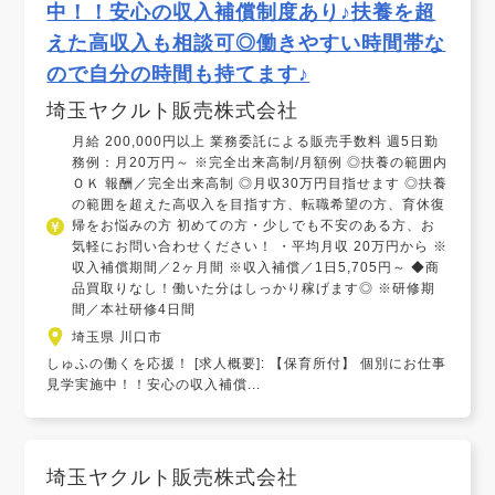
中！！安心の収入補償制度あり♪扶養を超
えた高収入も相談可◎働きやすい時間帯な
ので自分の時間も持てます♪
埼玉ヤクルト販売株式会社
月給 200,000円以上 業務委託による販売手数料 週5日勤
務例：月20万円～ ※完全出来高制/月額例 ◎扶養の範囲内
ＯＫ 報酬／完全出来高制 ◎月収30万円目指せます ◎扶養
の範囲を超えた高収入を目指す方、転職希望の方、育休復
帰をお悩みの方 初めての方・少しでも不安のある方、お
気軽にお問い合わせください！ ・平均月収 20万円から ※
収入補償期間／2ヶ月間 ※収入補償／1日5,705円～ ◆商
品買取りなし！働いた分はしっかり稼げます◎ ※研修期
間／本社研修4日間
埼玉県 川口市
しゅふの働くを応援！ [求人概要]: 【保育所付】 個別にお仕事
見学実施中！！安心の収入補償...
埼玉ヤクルト販売株式会社