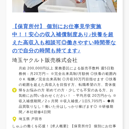
【保育所付】 個別にお仕事見学実施
中！！安心の収入補償制度あり♪扶養を超
えた高収入も相談可◎働きやすい時間帯な
ので自分の時間も持てます♪
埼玉ヤクルト販売株式会社
月給 200,000円以上 業務委託による販売手数料 週5日勤
務例：月20万円～ ※完全出来高制/月額例 ◎扶養の範囲内
ＯＫ 報酬／完全出来高制 ◎月収30万円目指せます ◎扶養
の範囲を超えた高収入を目指す方、転職希望の方、育休復
帰をお悩みの方 初めての方・少しでも不安のある方、お
気軽にお問い合わせください！ ・平均月収 20万円から ※
収入補償期間／2ヶ月間 ※収入補償／1日5,705円～ ◆商
品買取りなし！働いた分はしっかり稼げます◎ ※研修期
間／本社研修4日間
埼玉県 戸田市
しゅふの働くを応援！ [求人概要]: 【保育所付】 個別にお仕事