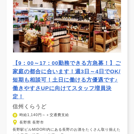
【9：00～17：00勤務できる方急募！】ご
家庭の都合に合います！週3日～4日でOK/
短期も相談可！土日に働ける方優遇です♪
働きやすさUPに向けてスタッフ増員決
定！
信州くらうど
時給1,140円～＋交通費支給
長野県 長野市
長野駅ビルMIDORI内にある長野のお酒をたくさん取り揃えた