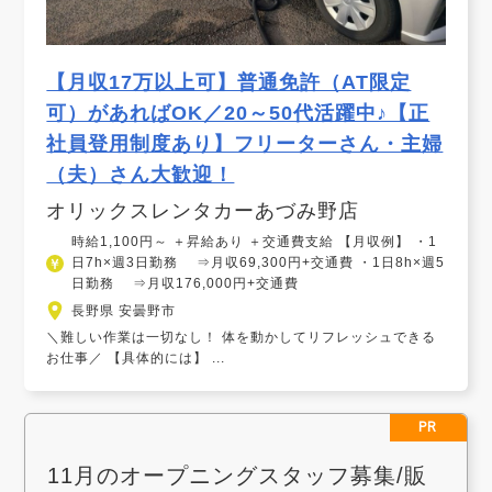
【月収17万以上可】普通免許（AT限定
可）があればOK／20～50代活躍中♪【正
社員登用制度あり】フリーターさん・主婦
（夫）さん大歓迎！
オリックスレンタカーあづみ野店
時給1,100円～ ＋昇給あり ＋交通費支給 【月収例】 ・1
日7h×週3日勤務 ⇒月収69,300円+交通費 ・1日8h×週5
日勤務 ⇒月収176,000円+交通費
長野県 安曇野市
＼難しい作業は一切なし！ 体を動かしてリフレッシュできる
お仕事／ 【具体的には】 ...
PR
11月のオープニングスタッフ募集/販