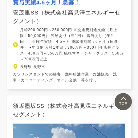
賞与実績4.5ヶ月！急募！
安茂里SS（株式会社高見澤エネルギーセ
グメント）
月給200,000円～250,000円 ※交通費別途支給（月上
限：50,000円） 昇給あり（年1回） 賞与あり（年2
回） ※昨年実績：4.5ヶ月 ※試用期間：6ヶ月（同条
件） ●年収例 入社1年目：300万円～350万円 店長クラ
ス：450万円～550万円 統括マネージャークラス：550万
～700万円以上
長野県 長野市
ガソリンスタンドでの接客・燃料給油作業・灯油販売・洗
車・カーコーティング・オイル交換 等を行っ...
TOP
須坂墨坂SS（株式会社高見澤エネルギー
セグメント）