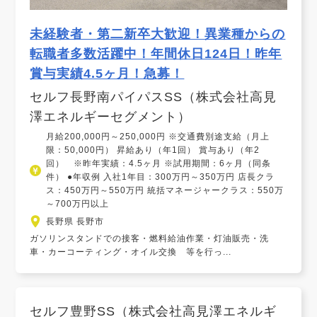
未経験者・第二新卒大歓迎！異業種からの
転職者多数活躍中！年間休日124日！昨年
賞与実績4.5ヶ月！急募！
セルフ長野南パイパスSS（株式会社高見
澤エネルギーセグメント）
月給200,000円～250,000円 ※交通費別途支給（月上
限：50,000円） 昇給あり（年1回） 賞与あり（年2
回） ※昨年実績：4.5ヶ月 ※試用期間：6ヶ月（同条
件） ●年収例 入社1年目：300万円～350万円 店長クラ
ス：450万円～550万円 統括マネージャークラス：550万
～700万円以上
長野県 長野市
ガソリンスタンドでの接客・燃料給油作業・灯油販売・洗
車・カーコーティング・オイル交換 等を行っ...
セルフ豊野SS（株式会社高見澤エネルギ