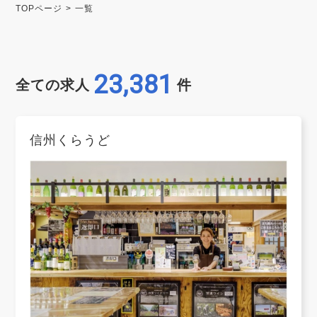
TOPページ
一覧
23,381
全ての求人
件
信州くらうど