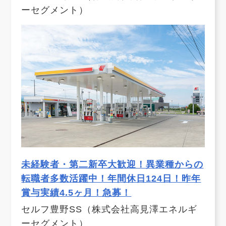
ーセグメント）
未経験者・第二新卒大歓迎！異業種からの
転職者多数活躍中！年間休日124日！昨年
賞与実績4.5ヶ月！急募！
セルフ豊野SS（株式会社高見澤エネルギ
ーセグメント）