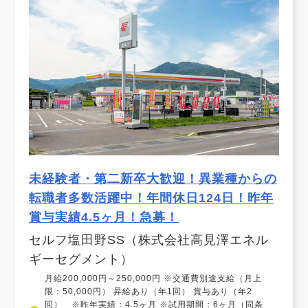
未経験者・第二新卒大歓迎！異業種からの
転職者多数活躍中！年間休日124日！昨年
賞与実績4.5ヶ月！急募！
セルフ塩田野SS（株式会社高見澤エネル
ギーセグメント）
月給200,000円～250,000円 ※交通費別途支給（月上
限：50,000円） 昇給あり（年1回） 賞与あり（年2
回） ※昨年実績：4.5ヶ月 ※試用期間：6ヶ月（同条