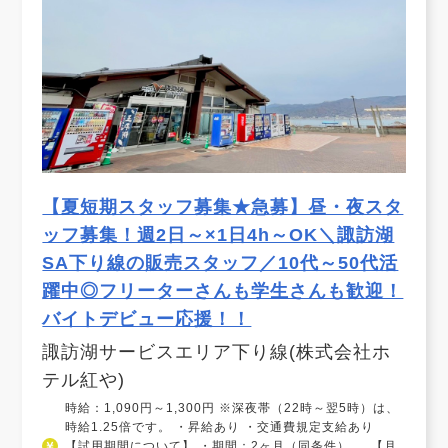
【夏短期スタッフ募集★急募】昼・夜スタ
ッフ募集！週2日～×1日4h～OK＼諏訪湖
SA下り線の販売スタッフ／10代～50代活
躍中◎フリーターさんも学生さんも歓迎！
バイトデビュー応援！！
諏訪湖サービスエリア下り線(株式会社ホ
テル紅や)
時給：1,090円～1,300円 ※深夜帯（22時～翌5時）は、
時給1.25倍です。 ・昇給あり ・交通費規定支給あり
【試用期間について】 ・期間：2ヶ月（同条件） 【月