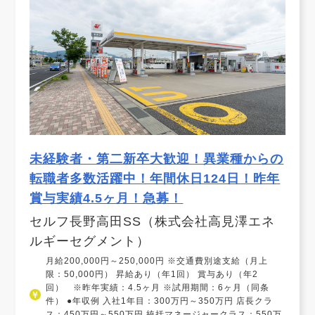
未経験者・第二新卒大歓迎！異業種からの
転職者多数活躍中！年間休日124日！昨年
賞与実績4.5ヶ月！急募！
セルフ長野高田SS（株式会社高見澤エネ
ルギーセグメント）
月給200,000円～250,000円 ※交通費別途支給（月上
限：50,000円） 昇給あり（年1回） 賞与あり（年2
回） ※昨年実績：4.5ヶ月 ※試用期間：6ヶ月（同条
件） ●年収例 入社1年目：300万円～350万円 店長クラ
ス：450万円～550万円 統括マネージャークラス：550万