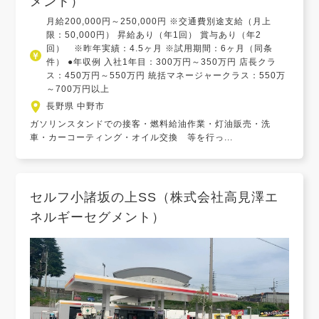
メント）
月給200,000円～250,000円 ※交通費別途支給（月上
限：50,000円） 昇給あり（年1回） 賞与あり（年2
回） ※昨年実績：4.5ヶ月 ※試用期間：6ヶ月（同条
件） ●年収例 入社1年目：300万円～350万円 店長クラ
ス：450万円～550万円 統括マネージャークラス：550万
～700万円以上
長野県 中野市
ガソリンスタンドでの接客・燃料給油作業・灯油販売・洗
車・カーコーティング・オイル交換 等を行っ...
セルフ小諸坂の上SS（株式会社高見澤エ
ネルギーセグメント）