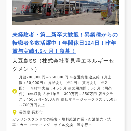
未経験者・第二新卒大歓迎！異業種からの
転職者多数活躍中！年間休日124日！昨年
賞与実績4.5ヶ月！急募！
大豆島SS（株式会社高見澤エネルギーセ
グメント）
月給200,000円～250,000円 ※交通費別途支給（月上
限：50,000円） 昇給あり（年1回） 賞与あり（年2
回） ※昨年実績：4.5ヶ月 ※試用期間：6ヶ月（同条
件） ●年収例 入社1年目：300万円～350万円 店長クラ
ス：450万円～550万円 統括マネージャークラス：550万
～700万円以上
長野県 長野市
ガソリンスタンドでの接客・燃料給油作業・灯油販売・洗
車・カーコーティング・オイル交換 等を行っ...