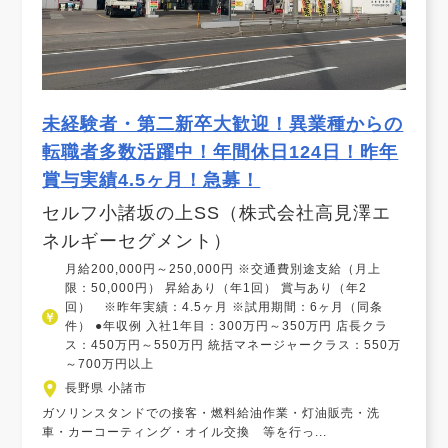
未経験者・第二新卒大歓迎！異業種からの
転職者多数活躍中！年間休日124日！昨年
賞与実績4.5ヶ月！急募！
セルフ小諸坂の上SS（株式会社高見澤エ
ネルギーセグメント）
月給200,000円～250,000円 ※交通費別途支給（月上
限：50,000円） 昇給あり（年1回） 賞与あり（年2
回） ※昨年実績：4.5ヶ月 ※試用期間：6ヶ月（同条
件） ●年収例 入社1年目：300万円～350万円 店長クラ
ス：450万円～550万円 統括マネージャークラス：550万
～700万円以上
長野県 小諸市
ガソリンスタンドでの接客・燃料給油作業・灯油販売・洗
車・カーコーティング・オイル交換 等を行っ...