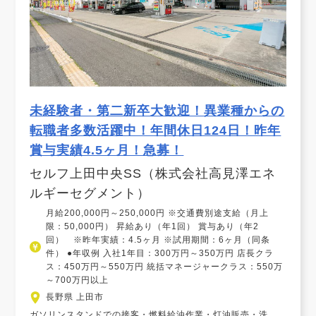
未経験者・第二新卒大歓迎！異業種からの
転職者多数活躍中！年間休日124日！昨年
賞与実績4.5ヶ月！急募！
セルフ上田中央SS（株式会社高見澤エネ
ルギーセグメント）
月給200,000円～250,000円 ※交通費別途支給（月上
限：50,000円） 昇給あり（年1回） 賞与あり（年2
回） ※昨年実績：4.5ヶ月 ※試用期間：6ヶ月（同条
件） ●年収例 入社1年目：300万円～350万円 店長クラ
ス：450万円～550万円 統括マネージャークラス：550万
～700万円以上
長野県 上田市
ガソリンスタンドでの接客・燃料給油作業・灯油販売・洗