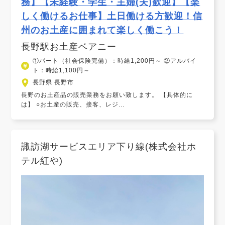
務】【未経験・学生・主婦(夫)歓迎】【楽
しく働けるお仕事】土日働ける方歓迎！信
州のお土産に囲まれて楽しく働こう！
長野駅お土産ベアニー
①パート（社会保険完備）：時給1,200円～ ②アルバイ
ト：時給1,100円～
長野県 長野市
長野のお土産品の販売業務をお願い致します。 【具体的に
は】 ○お土産の販売、接客、レジ...
諏訪湖サービスエリア下り線(株式会社ホ
テル紅や)