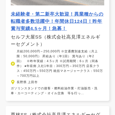
未経験者・第二新卒大歓迎！異業種からの
転職者多数活躍中！年間休日124日！昨年
賞与実績4.5ヶ月！急募！
セルフ大屋SS（株式会社高見澤エネルギ
ーセグメント）
月給200,000円～250,000円 ※交通費別途支給（月上
限：50,000円） 昇給あり（年1回） 賞与あり（年2
回） ※昨年実績：4.5ヶ月 ※試用期間：6ヶ月（同条
件） ●年収例 入社1年目：300万円～350万円 店長クラ
ス：450万円～550万円 統括マネージャークラス：550万
～700万円以上
長野県 上田市
ガソリンスタンドでの接客・燃料給油作業・灯油販売・洗
車・カーコーティング・オイル交換 等を行っ...
栗林SS（株式会社高見澤エネルギーセグ