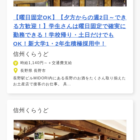
【曜日固定OK】【夕方からの週2日～でき
る方歓迎！】学生さんは曜日固定で確実に
勤務できる！学校帰り・土日だけでも
OK！新大学1・2年生積極採用中！
信州くらうど
時給1,140円～＋交通費支給
長野県 長野市
長野駅ビルMIDORI内にある長野のお酒をたくさん取り揃えた
お土産店で接客のお仕事。 具...
信州くらうど