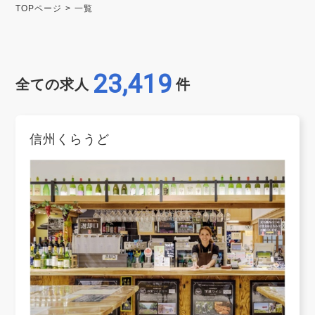
TOPページ
一覧
23,419
全ての求人
件
信州くらうど