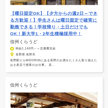
【曜日固定OK】【夕方からの週2日～でき
る方歓迎！】学生さんは曜日固定で確実に
勤務できる！学校帰り・土日だけでも
OK！新大学1・2年生積極採用中！
信州くらうど
時給1,140円～＋交通費支給
長野県 長野市
長野駅ビルMIDORI内にある長野のお酒をたくさん取り揃えた
お土産店で接客のお仕事。 具...
信州くらうど