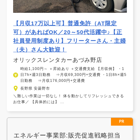
【月収17万以上可】普通免許（AT限定
可）があればOK／20～50代活躍中♪【正
社員登用制度あり】フリーターさん・主婦
（夫）さん大歓迎！
オリックスレンタカーあづみ野店
時給1,100円～ ＋昇給あり ＋交通費支給 【月収例】 ・1
日7h×週3日勤務 ⇒月収69,300円+交通費 ・1日8h×週5
日勤務 ⇒月収176,000円+交通費
長野県 安曇野市
＼難しい作業は一切なし！ 体を動かしてリフレッシュできる
お仕事／ 【具体的には】 ...
PR
エネルギー事業部:販売促進戦略担当