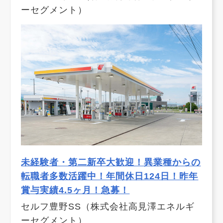
ーセグメント）
未経験者・第二新卒大歓迎！異業種からの
転職者多数活躍中！年間休日124日！昨年
賞与実績4.5ヶ月！急募！
セルフ豊野SS（株式会社高見澤エネルギ
ーセグメント）