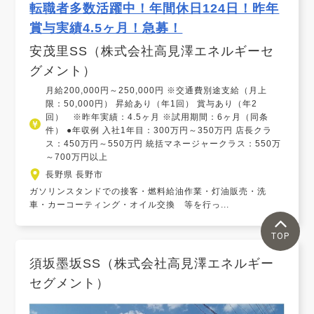
転職者多数活躍中！年間休日124日！昨年
賞与実績4.5ヶ月！急募！
安茂里SS（株式会社高見澤エネルギーセ
グメント）
月給200,000円～250,000円 ※交通費別途支給（月上
限：50,000円） 昇給あり（年1回） 賞与あり（年2
回） ※昨年実績：4.5ヶ月 ※試用期間：6ヶ月（同条
件） ●年収例 入社1年目：300万円～350万円 店長クラ
ス：450万円～550万円 統括マネージャークラス：550万
～700万円以上
長野県 長野市
ガソリンスタンドでの接客・燃料給油作業・灯油販売・洗
車・カーコーティング・オイル交換 等を行っ...
TOP
須坂墨坂SS（株式会社高見澤エネルギー
セグメント）