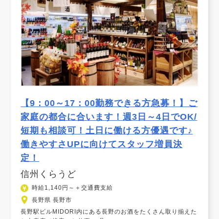
【9：00～17：00勤務できる方急募！】ご
家庭の都合に合います！週3日～4日でOK/
短期も相談可！土日に働ける方優遇です♪
働きやすさUPに向けてスタッフ増員決
定！
信州くらうど
時給1,140円～＋交通費支給
長野県 長野市
長野駅ビルMIDORI内にある長野のお酒をたくさん取り揃えた