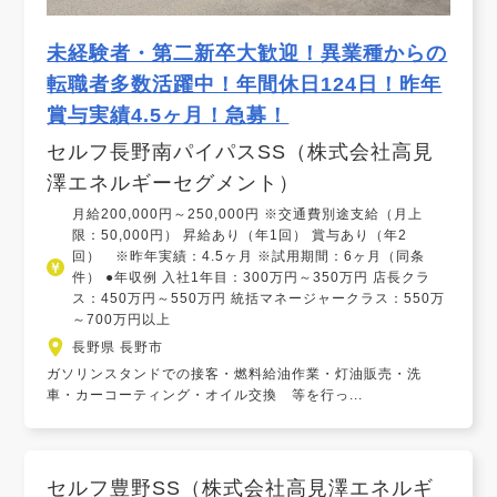
未経験者・第二新卒大歓迎！異業種からの
転職者多数活躍中！年間休日124日！昨年
賞与実績4.5ヶ月！急募！
セルフ長野南パイパスSS（株式会社高見
澤エネルギーセグメント）
月給200,000円～250,000円 ※交通費別途支給（月上
限：50,000円） 昇給あり（年1回） 賞与あり（年2
回） ※昨年実績：4.5ヶ月 ※試用期間：6ヶ月（同条
件） ●年収例 入社1年目：300万円～350万円 店長クラ
ス：450万円～550万円 統括マネージャークラス：550万
～700万円以上
長野県 長野市
ガソリンスタンドでの接客・燃料給油作業・灯油販売・洗
車・カーコーティング・オイル交換 等を行っ...
セルフ豊野SS（株式会社高見澤エネルギ