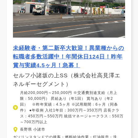
未経験者・第二新卒大歓迎！異業種からの
転職者多数活躍中！年間休日124日！昨年
賞与実績4.5ヶ月！急募！
セルフ小諸坂の上SS（株式会社高見澤エ
ネルギーセグメント）
月給200,000円～250,000円 ※交通費別途支給（月上
限：50,000円） 昇給あり（年1回） 賞与あり（年2
回） ※昨年実績：4.5ヶ月 ※試用期間：6ヶ月（同条
件） ●年収例 入社1年目：300万円～350万円 店長クラ
ス：450万円～550万円 統括マネージャークラス：550万
～700万円以上
長野県 小諸市
ガソリンスタンドでの接客・燃料給油作業・灯油販売・洗