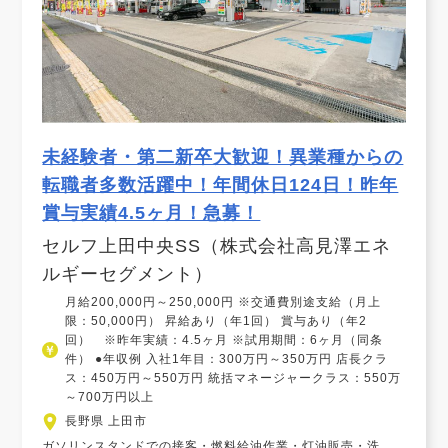
未経験者・第二新卒大歓迎！異業種からの
転職者多数活躍中！年間休日124日！昨年
賞与実績4.5ヶ月！急募！
セルフ上田中央SS（株式会社高見澤エネ
ルギーセグメント）
月給200,000円～250,000円 ※交通費別途支給（月上
限：50,000円） 昇給あり（年1回） 賞与あり（年2
回） ※昨年実績：4.5ヶ月 ※試用期間：6ヶ月（同条
件） ●年収例 入社1年目：300万円～350万円 店長クラ
ス：450万円～550万円 統括マネージャークラス：550万
～700万円以上
長野県 上田市
ガソリンスタンドでの接客・燃料給油作業・灯油販売・洗