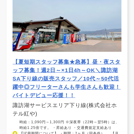
【夏短期スタッフ募集★急募】昼・夜スタ
ッフ募集！週2日～×1日4h～OK＼諏訪湖
SA下り線の販売スタッフ／10代～50代活
躍中◎フリーターさんも学生さんも歓迎！
バイトデビュー応援！！
諏訪湖サービスエリア下り線(株式会社ホ
テル紅や)
時給：1,090円～1,300円 ※深夜帯（22時～翌5時）は、
時給1.25倍です。 ・昇給あり ・交通費規定支給あり
【試用期間について】 ・期間：2ヶ月（同条件） 【月