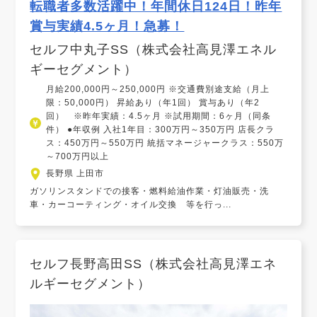
転職者多数活躍中！年間休日124日！昨年
賞与実績4.5ヶ月！急募！
セルフ中丸子SS（株式会社高見澤エネル
ギーセグメント）
月給200,000円～250,000円 ※交通費別途支給（月上
限：50,000円） 昇給あり（年1回） 賞与あり（年2
回） ※昨年実績：4.5ヶ月 ※試用期間：6ヶ月（同条
件） ●年収例 入社1年目：300万円～350万円 店長クラ
ス：450万円～550万円 統括マネージャークラス：550万
～700万円以上
長野県 上田市
ガソリンスタンドでの接客・燃料給油作業・灯油販売・洗
車・カーコーティング・オイル交換 等を行っ...
セルフ長野高田SS（株式会社高見澤エネ
ルギーセグメント）