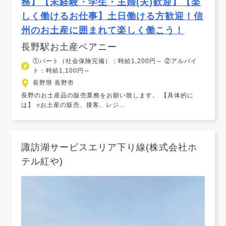
務】【未経験・学生・主婦(夫)歓迎】【楽
しく働けるお仕事】土日働ける方歓迎！信
州のお土産に囲まれて楽しく働こう！
長野駅お土産ベアニー
①パート（社会保険完備）：時給1,200円～ ②アルバイ
ト：時給1,100円～
長野県 長野市
長野のお土産品の販売業務をお願い致します。 【具体的に
は】 ○お土産の販売、接客、レジ...
諏訪湖サービスエリア下り線(株式会社ホ
テル紅や)