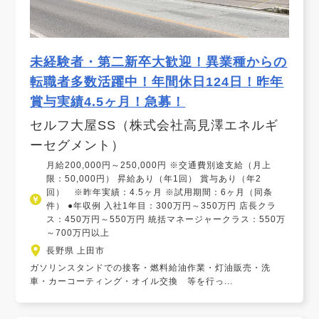
未経験者・第二新卒大歓迎！異業種からの
転職者多数活躍中！年間休日124日！昨年
賞与実績4.5ヶ月！急募！
セルフ大屋SS（株式会社高見澤エネルギ
ーセグメント）
月給200,000円～250,000円 ※交通費別途支給（月上
限：50,000円） 昇給あり（年1回） 賞与あり（年2
回） ※昨年実績：4.5ヶ月 ※試用期間：6ヶ月（同条
件） ●年収例 入社1年目：300万円～350万円 店長クラ
ス：450万円～550万円 統括マネージャークラス：550万
～700万円以上
長野県 上田市
ガソリンスタンドでの接客・燃料給油作業・灯油販売・洗
車・カーコーティング・オイル交換 等を行っ...