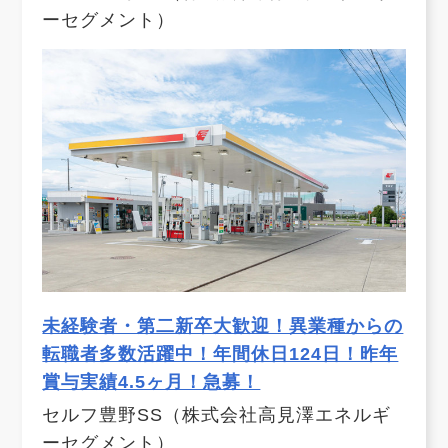
ーセグメント）
未経験者・第二新卒大歓迎！異業種からの
転職者多数活躍中！年間休日124日！昨年
賞与実績4.5ヶ月！急募！
セルフ豊野SS（株式会社高見澤エネルギ
ーセグメント）