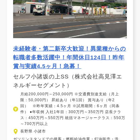
未経験者・第二新卒大歓迎！異業種からの
転職者多数活躍中！年間休日124日！昨年
賞与実績4.5ヶ月！急募！
セルフ小諸坂の上SS（株式会社高見澤エ
ネルギーセグメント）
月給200,000円～250,000円 ※交通費別途支給（月上
限：50,000円） 昇給あり（年1回） 賞与あり（年2
回） ※昨年実績：4.5ヶ月 ※試用期間：6ヶ月（同条
件） ●年収例 入社1年目：300万円～350万円 店長クラ
ス：450万円～550万円 統括マネージャークラス：550万
～700万円以上
長野県 小諸市
ガソリンスタンドでの接客・燃料給油作業・灯油販売・洗