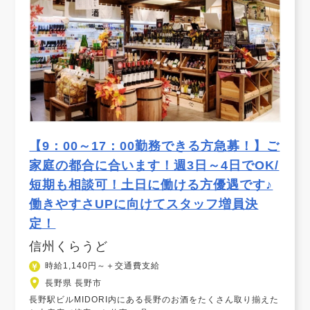
【9：00～17：00勤務できる方急募！】ご
家庭の都合に合います！週3日～4日でOK/
短期も相談可！土日に働ける方優遇です♪
働きやすさUPに向けてスタッフ増員決
定！
信州くらうど
時給1,140円～＋交通費支給
長野県 長野市
長野駅ビルMIDORI内にある長野のお酒をたくさん取り揃えた