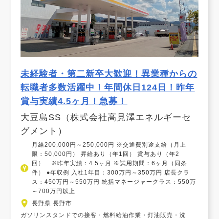
未経験者・第二新卒大歓迎！異業種からの
転職者多数活躍中！年間休日124日！昨年
賞与実績4.5ヶ月！急募！
大豆島SS（株式会社高見澤エネルギーセ
グメント）
月給200,000円～250,000円 ※交通費別途支給（月上
限：50,000円） 昇給あり（年1回） 賞与あり（年2
回） ※昨年実績：4.5ヶ月 ※試用期間：6ヶ月（同条
件） ●年収例 入社1年目：300万円～350万円 店長クラ
ス：450万円～550万円 統括マネージャークラス：550万
～700万円以上
長野県 長野市
ガソリンスタンドでの接客・燃料給油作業・灯油販売・洗