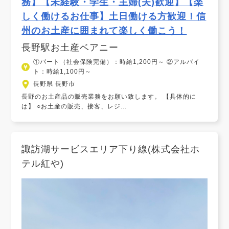
務】【未経験・学生・主婦(夫)歓迎】【楽
しく働けるお仕事】土日働ける方歓迎！信
州のお土産に囲まれて楽しく働こう！
長野駅お土産ベアニー
①パート（社会保険完備）：時給1,200円～ ②アルバイ
ト：時給1,100円～
長野県 長野市
長野のお土産品の販売業務をお願い致します。 【具体的に
は】 ○お土産の販売、接客、レジ...
諏訪湖サービスエリア下り線(株式会社ホ
テル紅や)