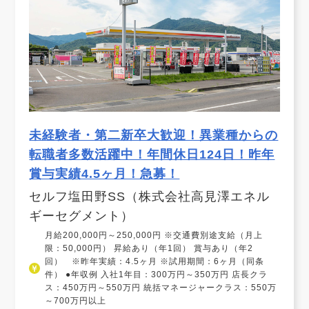
未経験者・第二新卒大歓迎！異業種からの
転職者多数活躍中！年間休日124日！昨年
賞与実績4.5ヶ月！急募！
セルフ塩田野SS（株式会社高見澤エネル
ギーセグメント）
月給200,000円～250,000円 ※交通費別途支給（月上
限：50,000円） 昇給あり（年1回） 賞与あり（年2
回） ※昨年実績：4.5ヶ月 ※試用期間：6ヶ月（同条
件） ●年収例 入社1年目：300万円～350万円 店長クラ
ス：450万円～550万円 統括マネージャークラス：550万
～700万円以上