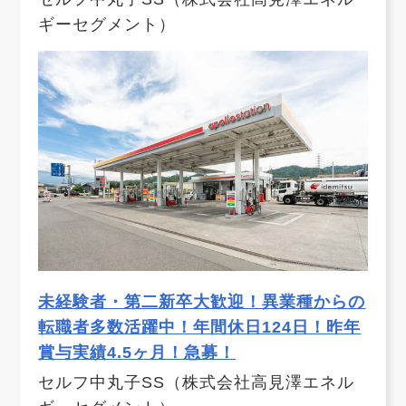
ギーセグメント）
未経験者・第二新卒大歓迎！異業種からの
転職者多数活躍中！年間休日124日！昨年
賞与実績4.5ヶ月！急募！
セルフ中丸子SS（株式会社高見澤エネル