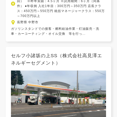
回） ※昨年実績：4.5ヶ月 ※試用期間：6ヶ月（同条
件） ●年収例 入社1年目：300万円～350万円 店長クラ
ス：450万円～550万円 統括マネージャークラス：550万
～700万円以上
長野県 中野市
ガソリンスタンドでの接客・燃料給油作業・灯油販売・洗
車・カーコーティング・オイル交換 等を行っ...
セルフ小諸坂の上SS（株式会社高見澤エ
ネルギーセグメント）