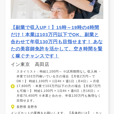
【副業で収入UP！】15時～19時の4時間
だけ！本業は103万円以下でOK、副業と
合わせて年収130万円も目指せます！ あな
たの美容師免許を活かして、空き時間を賢
く稼ぐチャンスです！
イン東京 高田店
スタイリスト：時給1,100円～ ※試用期間なし 収入例 ・
本業で103万円稼いでいる方の場合 【月収2万円～で
OK！】 時給1,100円 × 1日4h × 週1日（月4日）＝月収
17,600円 ・本業で103万円以下の方の場合 【月収7万円
も可能！】 時給1,100円 × 1日4h × 週4日（月16日）＝
月収70,400円 ※本業と合わせ、年収130万円も無理なく
目指せます。
長野県 長野市
メンズカットの業務をお願いします。 【具体的には】 ・カッ