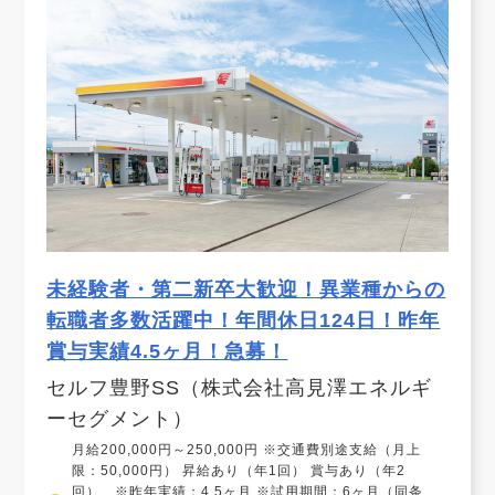
未経験者・第二新卒大歓迎！異業種からの
転職者多数活躍中！年間休日124日！昨年
賞与実績4.5ヶ月！急募！
セルフ豊野SS（株式会社高見澤エネルギ
ーセグメント）
月給200,000円～250,000円 ※交通費別途支給（月上
限：50,000円） 昇給あり（年1回） 賞与あり（年2
回） ※昨年実績：4.5ヶ月 ※試用期間：6ヶ月（同条