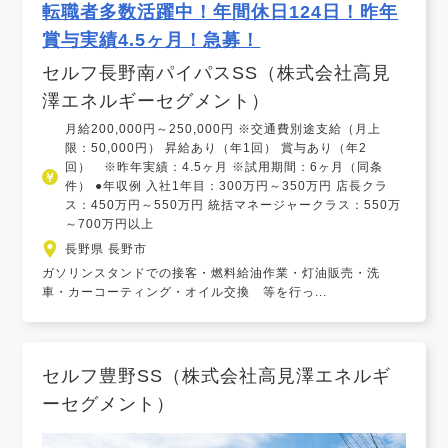
転職者多数活躍中！年間休日124日！昨年
賞与実績4.5ヶ月！急募！
セルフ長野南パイパスSS（株式会社高見
澤エネルギーセグメント）
月給200,000円～250,000円 ※交通費別途支給（月上
限：50,000円） 昇給あり（年1回） 賞与あり（年2
回） ※昨年実績：4.5ヶ月 ※試用期間：6ヶ月（同条
件） ●年収例 入社1年目：300万円～350万円 店長クラ
ス：450万円～550万円 統括マネージャークラス：550万
～700万円以上
長野県 長野市
ガソリンスタンドでの接客・燃料給油作業・灯油販売・洗
車・カーコーティング・オイル交換 等を行っ...
セルフ豊野SS（株式会社高見澤エネルギ
ーセグメント）