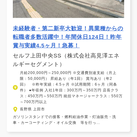
未経験者・第二新卒大歓迎！異業種からの
転職者多数活躍中！年間休日124日！昨年
賞与実績4.5ヶ月！急募！
セルフ上田中央SS（株式会社高見澤エネ
ルギーセグメント）
月給200,000円～250,000円 ※交通費別途支給（月上
限：50,000円） 昇給あり（年1回） 賞与あり（年2
回） ※昨年実績：4.5ヶ月 ※試用期間：6ヶ月（同条
件） ●年収例 入社1年目：300万円～350万円 店長クラ
ス：450万円～550万円 統括マネージャークラス：550万
～700万円以上
長野県 上田市
ガソリンスタンドでの接客・燃料給油作業・灯油販売・洗
車・カーコーティング・オイル交換 等を行っ...