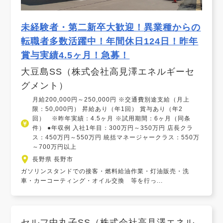
未経験者・第二新卒大歓迎！異業種からの
転職者多数活躍中！年間休日124日！昨年
賞与実績4.5ヶ月！急募！
大豆島SS（株式会社高見澤エネルギーセ
グメント）
月給200,000円～250,000円 ※交通費別途支給（月上
限：50,000円） 昇給あり（年1回） 賞与あり（年2
回） ※昨年実績：4.5ヶ月 ※試用期間：6ヶ月（同条
件） ●年収例 入社1年目：300万円～350万円 店長クラ
ス：450万円～550万円 統括マネージャークラス：550万
～700万円以上
長野県 長野市
ガソリンスタンドでの接客・燃料給油作業・灯油販売・洗
車・カーコーティング・オイル交換 等を行っ...
セルフ中丸子SS（株式会社高見澤エネル