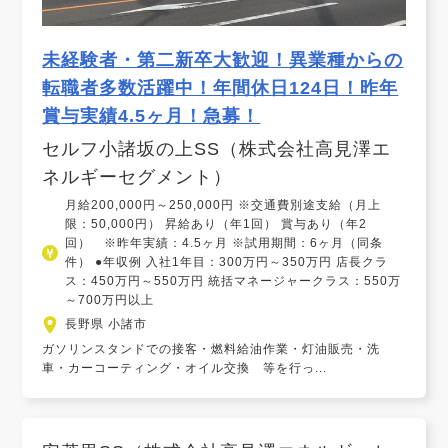
未経験者・第二新卒大歓迎！異業種からの
転職者多数活躍中！年間休日124日！昨年
賞与実績4.5ヶ月！急募！
セルフ小諸坂の上SS（株式会社高見澤エ
ネルギーセグメント）
月給200,000円～250,000円 ※交通費別途支給（月上
限：50,000円） 昇給あり（年1回） 賞与あり（年2
回） ※昨年実績：4.5ヶ月 ※試用期間：6ヶ月（同条
件） ●年収例 入社1年目：300万円～350万円 店長クラ
ス：450万円～550万円 統括マネージャークラス：550万
～700万円以上
長野県 小諸市
ガソリンスタンドでの接客・燃料給油作業・灯油販売・洗
車・カーコーティング・オイル交換 等を行っ...