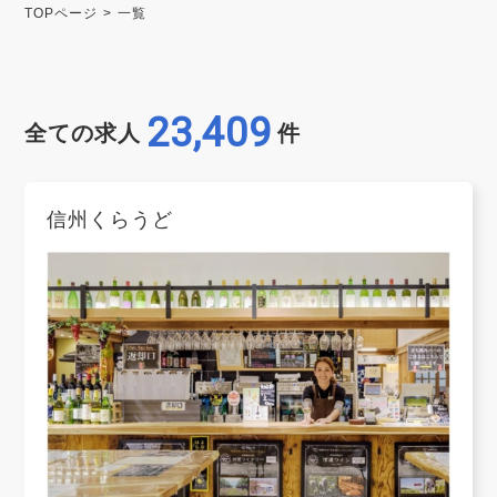
TOPページ
一覧
23,409
全ての求人
件
信州くらうど