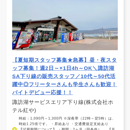
【夏短期スタッフ募集★急募】昼・夜スタ
ッフ募集！週2日～×1日4h～OK＼諏訪湖
SA下り線の販売スタッフ／10代～50代活
躍中◎フリーターさんも学生さんも歓迎！
バイトデビュー応援！！
諏訪湖サービスエリア下り線(株式会社ホ
テル紅や)
時給：1,090円～1,300円 ※深夜帯（22時～翌5時）は、
時給1.25倍です。 ・昇給あり ・交通費規定支給あり
【試用期間について】 ・期間：2ヶ月（同条件） 【月