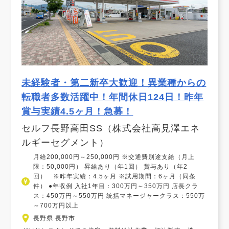
未経験者・第二新卒大歓迎！異業種からの
転職者多数活躍中！年間休日124日！昨年
賞与実績4.5ヶ月！急募！
セルフ長野高田SS（株式会社高見澤エネ
ルギーセグメント）
月給200,000円～250,000円 ※交通費別途支給（月上
限：50,000円） 昇給あり（年1回） 賞与あり（年2
回） ※昨年実績：4.5ヶ月 ※試用期間：6ヶ月（同条
件） ●年収例 入社1年目：300万円～350万円 店長クラ
ス：450万円～550万円 統括マネージャークラス：550万
～700万円以上
長野県 長野市