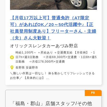
【月収17万以上可】普通免許（AT限定
可）があればOK／20～50代活躍中♪【正
社員登用制度あり】フリーターさん・主婦
（夫）さん大歓迎！
オリックスレンタカーあづみ野店
時給1,100円～ ＋昇給あり ＋交通費支給 【月収例】 ・1
日7h×週3日勤務 ⇒月収69,300円+交通費 ・1日8h×週5
日勤務 ⇒月収176,000円+交通費
長野県 安曇野市
＼難しい作業は一切なし！ 体を動かしてリフレッシュできる
お仕事／ 【具体的には】 ...
PR
「福島・郡山」店舗スタッフ/その他