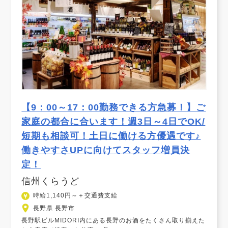
【9：00～17：00勤務できる方急募！】ご
家庭の都合に合います！週3日～4日でOK/
短期も相談可！土日に働ける方優遇です♪
働きやすさUPに向けてスタッフ増員決
定！
信州くらうど
時給1,140円～＋交通費支給
長野県 長野市
長野駅ビルMIDORI内にある長野のお酒をたくさん取り揃えた