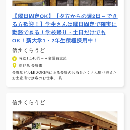
【曜日固定OK】【夕方からの週2日～でき
る方歓迎！】学生さんは曜日固定で確実に
勤務できる！学校帰り・土日だけでも
OK！新大学1・2年生積極採用中！
信州くらうど
時給1,140円～＋交通費支給
長野県 長野市
長野駅ビルMIDORI内にある長野のお酒をたくさん取り揃えた
お土産店で接客のお仕事。 具...
信州くらうど