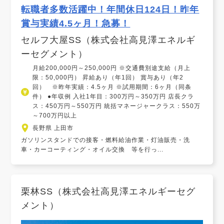
転職者多数活躍中！年間休日124日！昨年
賞与実績4.5ヶ月！急募！
セルフ大屋SS（株式会社高見澤エネルギ
ーセグメント）
月給200,000円～250,000円 ※交通費別途支給（月上
限：50,000円） 昇給あり（年1回） 賞与あり（年2
回） ※昨年実績：4.5ヶ月 ※試用期間：6ヶ月（同条
件） ●年収例 入社1年目：300万円～350万円 店長クラ
ス：450万円～550万円 統括マネージャークラス：550万
～700万円以上
長野県 上田市
ガソリンスタンドでの接客・燃料給油作業・灯油販売・洗
車・カーコーティング・オイル交換 等を行っ...
栗林SS（株式会社高見澤エネルギーセグ
メント）