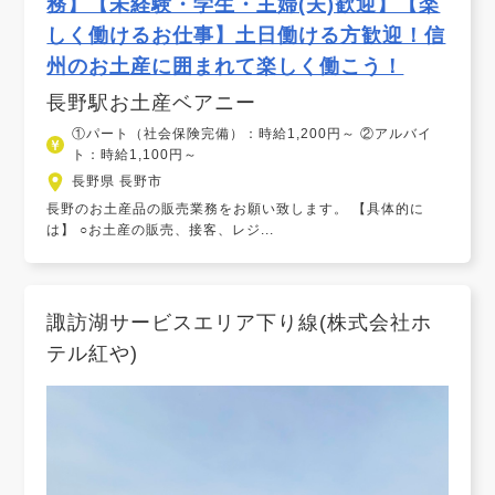
務】【未経験・学生・主婦(夫)歓迎】【楽
しく働けるお仕事】土日働ける方歓迎！信
州のお土産に囲まれて楽しく働こう！
長野駅お土産ベアニー
①パート（社会保険完備）：時給1,200円～ ②アルバイ
ト：時給1,100円～
長野県 長野市
長野のお土産品の販売業務をお願い致します。 【具体的に
は】 ○お土産の販売、接客、レジ...
諏訪湖サービスエリア下り線(株式会社ホ
テル紅や)