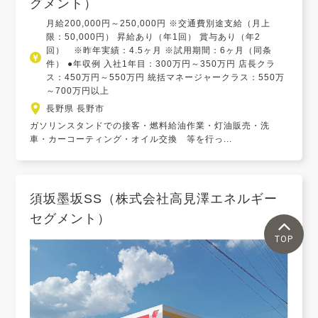
グメント）
月給200,000円～250,000円 ※交通費別途支給（月上
限：50,000円） 昇給あり（年1回） 賞与あり（年2
回） ※昨年実績：4.5ヶ月 ※試用期間：6ヶ月（同条
件） ●年収例 入社1年目：300万円～350万円 店長クラ
ス：450万円～550万円 統括マネージャークラス：550万
～700万円以上
長野県 長野市
ガソリンスタンドでの接客・燃料給油作業・灯油販売・洗
車・カーコーティング・オイル交換 等を行っ...
須坂墨坂SS（株式会社高見澤エネルギー
セグメント）
TOP