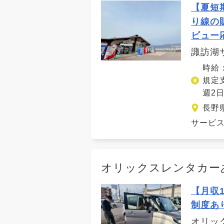
【夏短
り線の
ビュー
諏訪湖
時給：
規定
週2日
長野
サービス
オリックスレンタカー
【月収
制度あ
オリッ