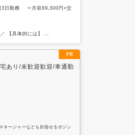
週3日勤務 ⇒月収69,300円+交
【具体的には】 ...
PR
宅あり/未歓迎歓迎/車通勤
マネージャーなども目指せるポジシ