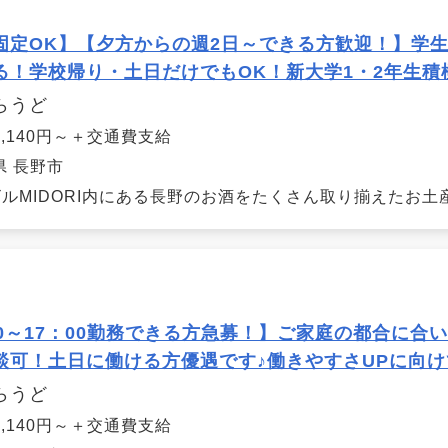
固定OK】【夕方からの週2日～できる方歓迎！】学
る！学校帰り・土日だけでもOK！新大学1・2年生積
らうど
,140円～＋交通費支給
県 長野市
ルMIDORI内にある長野のお酒をたくさん取り揃えたお土産
00～17：00勤務できる方急募！】ご家庭の都合に合い
談可！土日に働ける方優遇です♪働きやすさUPに向
らうど
,140円～＋交通費支給