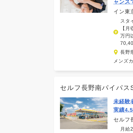
ャンス
イン東
スタ
【月収
万円以
70
長野
メンズカ
セルフ長野南パイパス
未経験
実績4.
セルフ
月給2