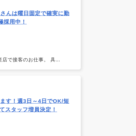
生さんは曜日固定で確実に勤
極採用中！
店で接客のお仕事。 具...
ます！週3日～4日でOK/短
けてスタッフ増員決定！