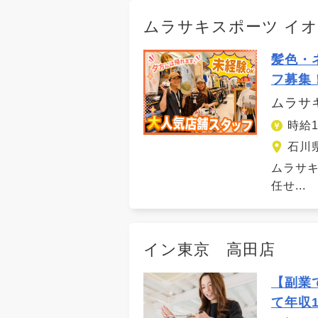
ムラサキスポーツ イ
髪色・
フ募集
ムラサ
時給
石川
ムラサ
任せ...
イン東京 高田店
【副業
て年収