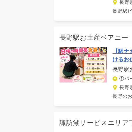
長野
長野駅ビ
長野駅お土産ベアニー
【駅ナ
けるお
長野駅
①パ
長野
長野のお
諏訪湖サービスエリア下