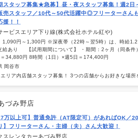
期スタッフ募集★急募】昼・夜スタッフ募集！週2日～×
販売スタッフ／10代～50代活躍中◎フリーターさん
応援！！
サービスエリア下り線(株式会社ホテル紅や)
1,090円～1,300円 ※深夜帯（22時～翌5時）は、時給1
支給あり 【試用期間について】 ・期間：2ヶ月（同条件）
＝34,880円 8時間（1日）×週5日＝174,400円
県 岡谷市
エリア内店舗スタッフ募集！ 3つの店舗からお好きな場所を
あづみ野店
17万以上可】普通免許（AT限定可）があればOK／2
り】フリーターさん・主婦（夫）さん大歓迎！
クスレンタカーあづみ野店