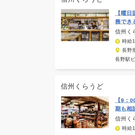
【曜日
務でき
信州く
時給1
長野
長野駅ビ
信州くらうど
【9：
期も相
信州く
時給1