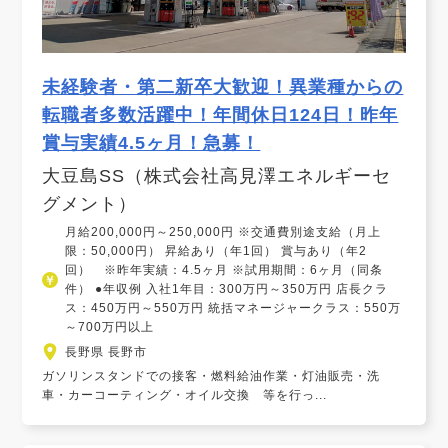
未経験者・第二新卒大歓迎！異業種からの
転職者多数活躍中！年間休日124日！昨年
賞与実績4.5ヶ月！急募！
大豆島SS（株式会社高見澤エネルギーセ
グメント）
月給200,000円～250,000円 ※交通費別途支給（月上
限：50,000円） 昇給あり（年1回） 賞与あり（年2
回） ※昨年実績：4.5ヶ月 ※試用期間：6ヶ月（同条
件） ●年収例 入社1年目：300万円～350万円 店長クラ
ス：450万円～550万円 統括マネージャークラス：550万
～700万円以上
長野県 長野市
ガソリンスタンドでの接客・燃料給油作業・灯油販売・洗
車・カーコーティング・オイル交換 等を行っ...