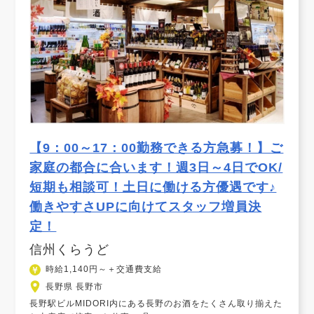
【9：00～17：00勤務できる方急募！】ご
家庭の都合に合います！週3日～4日でOK/
短期も相談可！土日に働ける方優遇です♪
働きやすさUPに向けてスタッフ増員決
定！
信州くらうど
時給1,140円～＋交通費支給
長野県 長野市
長野駅ビルMIDORI内にある長野のお酒をたくさん取り揃えた