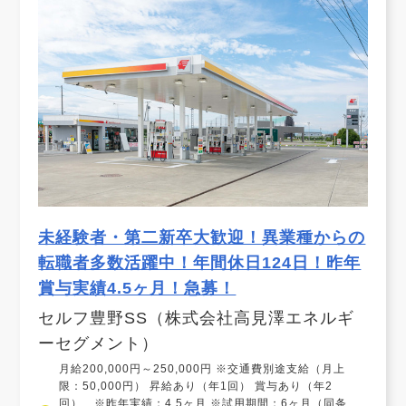
未経験者・第二新卒大歓迎！異業種からの
転職者多数活躍中！年間休日124日！昨年
賞与実績4.5ヶ月！急募！
セルフ豊野SS（株式会社高見澤エネルギ
ーセグメント）
月給200,000円～250,000円 ※交通費別途支給（月上
限：50,000円） 昇給あり（年1回） 賞与あり（年2
回） ※昨年実績：4.5ヶ月 ※試用期間：6ヶ月（同条