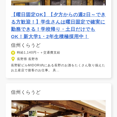
【曜日固定OK】【夕方からの週2日～でき
る方歓迎！】学生さんは曜日固定で確実に
勤務できる！学校帰り・土日だけでも
OK！新大学1・2年生積極採用中！
信州くらうど
時給1,140円～＋交通費支給
長野県 長野市
長野駅ビルMIDORI内にある長野のお酒をたくさん取り揃えた
お土産店で接客のお仕事。 具...
信州くらうど