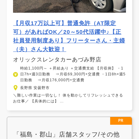
【月収17万以上可】普通免許（AT限定
可）があればOK／20～50代活躍中♪【正
社員登用制度あり】フリーターさん・主婦
（夫）さん大歓迎！
オリックスレンタカーあづみ野店
時給1,100円～ ＋昇給あり ＋交通費支給 【月収例】 ・1
日7h×週3日勤務 ⇒月収69,300円+交通費 ・1日8h×週5
日勤務 ⇒月収176,000円+交通費
長野県 安曇野市
＼難しい作業は一切なし！ 体を動かしてリフレッシュできる
お仕事／ 【具体的には】 ...
PR
「福島・郡山」店舗スタッフ/その他