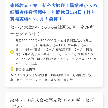
未経験者・第二新卒大歓迎！異業種からの
転職者多数活躍中！年間休日124日！昨年
賞与実績4.5ヶ月！急募！
セルフ大屋SS（株式会社高見澤エネルギ
ーセグメント）
月給200,000円～250,000円 ※交通費別途支給（月上
限：50,000円） 昇給あり（年1回） 賞与あり（年2
回） ※昨年実績：4.5ヶ月 ※試用期間：6ヶ月（同条
件） ●年収例 入社1年目：300万円～350万円 店長クラ
ス：450万円～550万円 統括マネージャークラス：550万
～700万円以上
長野県 上田市
ガソリンスタンドでの接客・燃料給油作業・灯油販売・洗
車・カーコーティング・オイル交換 等を行っ...
栗林SS（株式会社高見澤エネルギーセグ
メント）