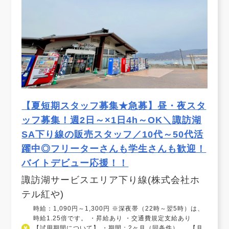
【夏短期スタッフ募集★急募】昼・夜スタ
ッフ募集！週2日～×1日4h～OK＼諏訪湖
SA下り線の販売スタッフ／10代～50代活
躍中◎フリーターさんも学生さんも歓迎！
バイトデビュー応援！！
諏訪湖サービスエリア下り線(株式会社ホ
テル紅や)
時給：1,090円～1,300円 ※深夜帯（22時～翌5時）は、
時給1.25倍です。 ・昇給あり ・交通費規定支給あり
【試用期間について】 ・期間：2ヶ月（同条件） 【月