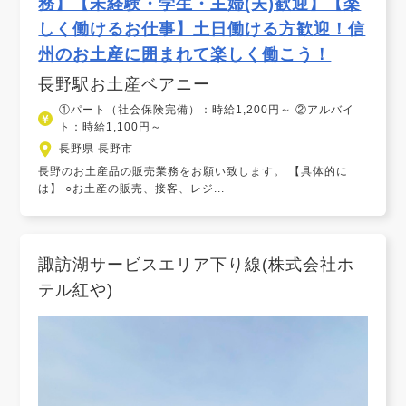
務】【未経験・学生・主婦(夫)歓迎】【楽
しく働けるお仕事】土日働ける方歓迎！信
州のお土産に囲まれて楽しく働こう！
長野駅お土産ベアニー
①パート（社会保険完備）：時給1,200円～ ②アルバイ
ト：時給1,100円～
長野県 長野市
長野のお土産品の販売業務をお願い致します。 【具体的に
は】 ○お土産の販売、接客、レジ...
諏訪湖サービスエリア下り線(株式会社ホ
テル紅や)