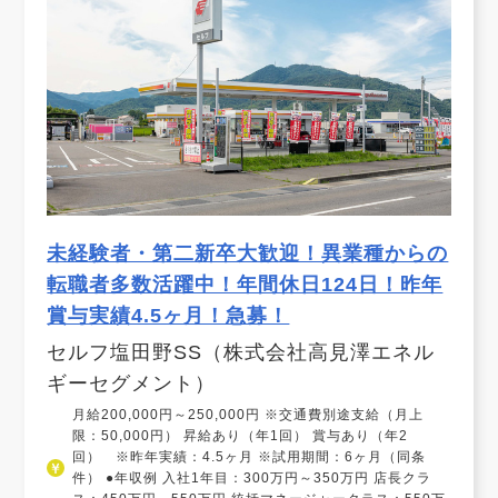
未経験者・第二新卒大歓迎！異業種からの
転職者多数活躍中！年間休日124日！昨年
賞与実績4.5ヶ月！急募！
セルフ塩田野SS（株式会社高見澤エネル
ギーセグメント）
月給200,000円～250,000円 ※交通費別途支給（月上
限：50,000円） 昇給あり（年1回） 賞与あり（年2
回） ※昨年実績：4.5ヶ月 ※試用期間：6ヶ月（同条
件） ●年収例 入社1年目：300万円～350万円 店長クラ