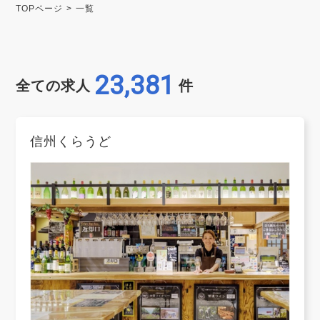
TOPページ
一覧
23,381
全ての求人
件
信州くらうど