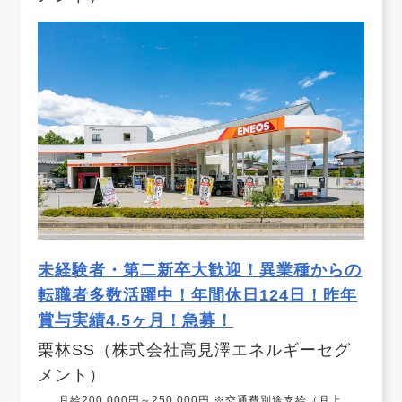
未経験者・第二新卒大歓迎！異業種からの
転職者多数活躍中！年間休日124日！昨年
賞与実績4.5ヶ月！急募！
栗林SS（株式会社高見澤エネルギーセグ
メント）
月給200,000円～250,000円 ※交通費別途支給（月上