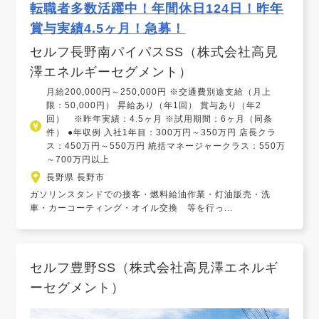
転職者多数活躍中！年間休日124日！昨年
賞与実績4.5ヶ月！急募！
セルフ長野南パイパスSS（株式会社高見
澤エネルギーセグメント）
月給200,000円～250,000円 ※交通費別途支給（月上
限：50,000円） 昇給あり（年1回） 賞与あり（年2
回） ※昨年実績：4.5ヶ月 ※試用期間：6ヶ月（同条
件） ●年収例 入社1年目：300万円～350万円 店長クラ
ス：450万円～550万円 統括マネージャークラス：550万
～700万円以上
長野県 長野市
ガソリンスタンドでの接客・燃料給油作業・灯油販売・洗
車・カーコーティング・オイル交換 等を行っ...
セルフ豊野SS（株式会社高見澤エネルギ
ーセグメント）