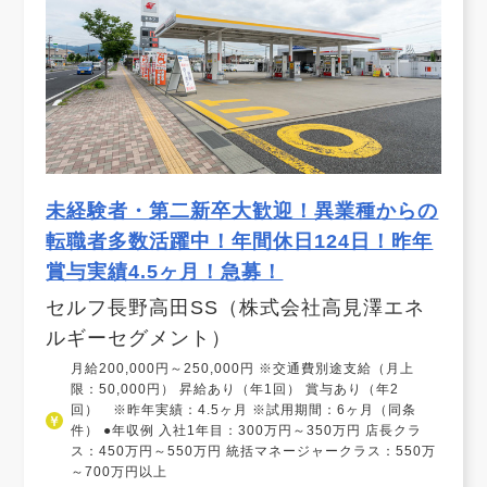
未経験者・第二新卒大歓迎！異業種からの
転職者多数活躍中！年間休日124日！昨年
賞与実績4.5ヶ月！急募！
セルフ長野高田SS（株式会社高見澤エネ
ルギーセグメント）
月給200,000円～250,000円 ※交通費別途支給（月上
限：50,000円） 昇給あり（年1回） 賞与あり（年2
回） ※昨年実績：4.5ヶ月 ※試用期間：6ヶ月（同条
件） ●年収例 入社1年目：300万円～350万円 店長クラ
ス：450万円～550万円 統括マネージャークラス：550万
～700万円以上