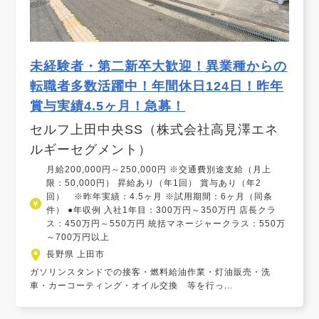
未経験者・第二新卒大歓迎！異業種からの
転職者多数活躍中！年間休日124日！昨年
賞与実績4.5ヶ月！急募！
セルフ上田中央SS（株式会社高見澤エネ
ルギーセグメント）
月給200,000円～250,000円 ※交通費別途支給（月上
限：50,000円） 昇給あり（年1回） 賞与あり（年2
回） ※昨年実績：4.5ヶ月 ※試用期間：6ヶ月（同条
件） ●年収例 入社1年目：300万円～350万円 店長クラ
ス：450万円～550万円 統括マネージャークラス：550万
～700万円以上
長野県 上田市
ガソリンスタンドでの接客・燃料給油作業・灯油販売・洗
車・カーコーティング・オイル交換 等を行っ...