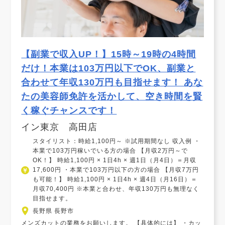
【副業で収入UP！】15時～19時の4時間
だけ！本業は103万円以下でOK、副業と
合わせて年収130万円も目指せます！ あな
たの美容師免許を活かして、空き時間を賢
く稼ぐチャンスです！
イン東京 高田店
スタイリスト：時給1,100円～ ※試用期間なし 収入例 ・
本業で103万円稼いでいる方の場合 【月収2万円～で
OK！】 時給1,100円 × 1日4h × 週1日（月4日）＝月収
17,600円 ・本業で103万円以下の方の場合 【月収7万円
も可能！】 時給1,100円 × 1日4h × 週4日（月16日）＝
月収70,400円 ※本業と合わせ、年収130万円も無理なく
目指せます。
長野県 長野市
メンズカットの業務をお願いします。 【具体的には】 ・カッ