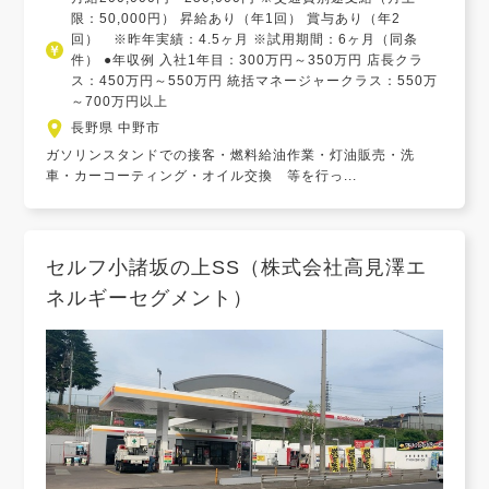
限：50,000円） 昇給あり（年1回） 賞与あり（年2
回） ※昨年実績：4.5ヶ月 ※試用期間：6ヶ月（同条
件） ●年収例 入社1年目：300万円～350万円 店長クラ
ス：450万円～550万円 統括マネージャークラス：550万
～700万円以上
長野県 中野市
ガソリンスタンドでの接客・燃料給油作業・灯油販売・洗
車・カーコーティング・オイル交換 等を行っ...
セルフ小諸坂の上SS（株式会社高見澤エ
ネルギーセグメント）