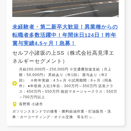
未経験者・第二新卒大歓迎！異業種からの
転職者多数活躍中！年間休日124日！昨年
賞与実績4.5ヶ月！急募！
セルフ小諸坂の上SS（株式会社高見澤エ
ネルギーセグメント）
月給200,000円～250,000円 ※交通費別途支給（月上
限：50,000円） 昇給あり（年1回） 賞与あり（年2
回） ※昨年実績：4.5ヶ月 ※試用期間：6ヶ月（同条
件） ●年収例 入社1年目：300万円～350万円 店長クラ
ス：450万円～550万円 統括マネージャークラス：550万
～700万円以上
長野県 小諸市
ガソリンスタンドでの接客・燃料給油作業・灯油販売・洗
車・カーコーティング・オイル交換 等を行っ...