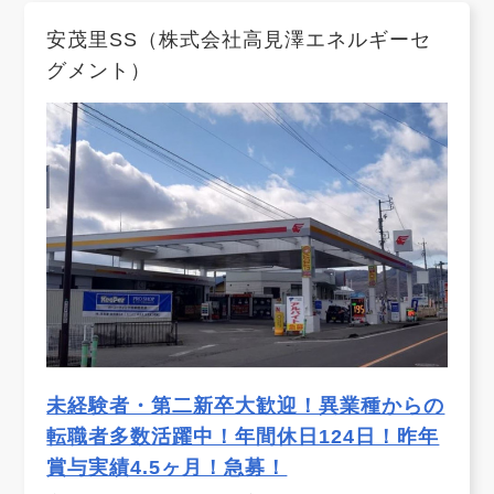
安茂里SS（株式会社高見澤エネルギーセ
グメント）
未経験者・第二新卒大歓迎！異業種からの
転職者多数活躍中！年間休日124日！昨年
賞与実績4.5ヶ月！急募！